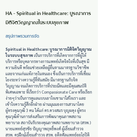
HA - Spiritual in Healthcare: บูรณาการ
มิติจิตวิญญาณในระบบสุขภาพ
สรุปภาพรวมการจัด
Spiritual in Healthcare: บูรณาการมิติจิตวิญญาณ
ในระบบสุขภาพ
 เป็นการบริการที่เกิดจากการที่ผู้ให้
บริการหรือบุคลากรทางการแพทย์เกิดจิตใจที่เป็นสุข มี
ความยินดี พร้อมช่วยเหลือผู้อื่นตามมาตรฐานวิชาชีพ
และจากแก่นแท้ภายในตนเอง ซึ่งเป็นการบริการที่เชื่อม
โยงระหว่างความรู้ที่ทันสมัย มีมาตรฐานกับจิต
วิญญาณ จนเกิดการบริการที่ประณีตและมีคุณสมบัติ
พิเศษเฉพาะ ที่เรียกว่า Compassionate Care หรือเรียก
ง่ายๆว่าเป็นการดูแลแบบเอาใจเขามาใส่ใจเรา และ
เข้าใจความรู้สึกอีกฝ่าย ผ่านมุมมองการเสวนาโดย
ผู้ทรงคุณวุฒิ 3 คน ได้แก่ ดร.ดวงสมร บุญผดุง ผู้ทรง
คุณวุฒิด้านการส่งเสริมการพัฒนาคุณภาพสถาน
พยาบาล สถาบันรับรองคุณภาพสถานพยาบาล (สรพ.) 
นายแพทย์สุรชัย ปัญญาพฤทธิ์พงศ์ ผู้เยี่ยมสำรวจ 
สรพ. ครูฝึกผู้เยี่ยมสำรวจ สรพ. อดีตศัลแพทย์ออโธปิดิ