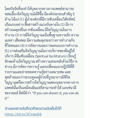
โดยปัจจัยที่จะทำให้บุคลากรทางการแพทย์สามารถ
หล่อเลี้ยงจิตวิญญาณได้ดีขึ้น มีองค์ประกอบสำคัญ 5 
ด้าน ได้แก่ (1) ผู้นำองค์กรที่มีการขับเคลื่อนวิสัยทัศน์ 
เป็นแบบอย่าง สื่อสารสร้างแรงบันดาลใจ (2) มีการ
สร้างกลยุทธ์ในการขับเคลื่อน มีจิตวิญญาณในการ
ทำงาน (3) การมีจิตวิญญาณเป็นพื้นฐานความรัก ความ
เมตตา เสียสละ มีความสมดุลระหว่างการทำงานกับ
ชีวิตตนเอง (4) การจัดการและการออกแบบการทำงาน 
(5) การส่งเสริมจิตวิญญาณในการบริการของทีมผู้ให้
บริการ มีทีมขับเคลื่อน (Spiritual facilitators) เรียนรู้
ทักษะด้านจิตวิญญาณ สร้างความตระหนักด้วยวิธีการ
ต่างๆ มีการจัดการความรู้ แลกเปลี่ยนแนวปฏิบัติที่ดี 
รวบรวมและถ่ายทอดความรู้อย่างเหมาะสม และ
สุดท้ายมองว่าระบบดูแลผู้ป่วยที่บูรณาการมิติจิต
วิญญาณหรือการสร้างจิตวิญญาณของบุคลากรทางการ
แพทย์นั้นเป็นเหมือนฝันแต่ก็สามารถทำได้ เฉกเช่นวลี
ของวอลต์ ดิสนีย์ว่า 
“If you can dream it, you can do 
it”
อ่านเอกสารบันทึกเวทีเสวนาฉบับเต็มได้ที่ 
https://bit.ly/3QxweD8