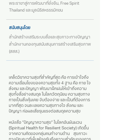
พระราชาสู่การพัฒนาที่ยั่งยืน,
Free Spirit
Thailand และมูลนิธิสหธรรมิกชน
สนับสนุนโดย
สำนักสร้างเสริมระบบสื่อและสุขภาวะทางปัญญา
สำนักงานกองทุนสนับสนุนการสร้างเสริมสุขภาพ
(สสส.)
เคล็ดวิชาความสุขที่สำคัญที่สุด คือ การเข้าใจถึง
ความเชื่อมโยงของความสุขทั้ง 4 ฐาน คือ กาย ใจ
สังคม และปัญญา พัฒนาฝึกฝนให้เข้าถึงความ
สุขทั้งสี่อย่างสมดุล ในโลกวัตถุนิยม ความสุขทาง
กายเป็นสิ่งคุ้นเคย จับต้องง่าย และเป็นที่ต้องการ
มากที่สุด จนละเลยความสุขทางใจ สังคม และ
ปัญญา ก่อผลเสียรุนแรงต่อสมดุลความสุข
หนังสือ “ปัญญาความสุข” ในโลกอันผันผวน
(Spiritual Health for Resilient Society) เกิดขึ้น
จากความคิดของกลุ่มคนทำงานด้าน สุขภาวะ
ทางปัญญาที่เห็นพ้องกันถึงความสำคัญของการ