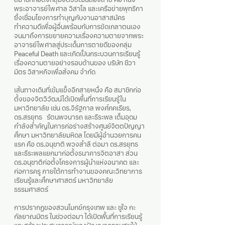
สมาชิกก่อตั้งกลุ่มจิตวิวัฒน์สองสาย คือ หนึ่ง
พระอาจารย์ไพศาล วิสาโล และเครือข่ายพุทธิกา
ซึ่งเชื่อมโยงการทำบุญกับงานอาสาสมัคร
ทำความดีเพื่อผู้อื่นพร้อมกับการขัดเกลาตนเอง
จนมาถึงการขยายความเรื่องความตายจากพระ
อาจารย์ไพศาลสู่ประเด็นการตายดีของกลุ่ม
Peaceful Death และเกิดเป็นกระบวนการเรียนรู้
เรื่องความตายอย่างรอบด้านของ บริษัท ชีวา
มิตร วิสาหกิจเพื่อสังคม จำกัด
เส้นทางเดินที่เข้มแข็งอีกสายหนึ่ง คือ สมาชิกก่อ
ตั้งของจิตวิวัฒน์ได้เปิดพื้นที่การเรียนรู้ใน
มหาวิทยาลัย เช่น ดร.จิรัฐกาล พงศ์ภคเธียร,
ดร.สรยุทธ รัตนพจนารถ และธีระพล เต็มอุดม
กำลังสำคัญในการก่อร่างสร้างศูนย์จิตตปัญญา
ศึกษา มหาวิทยาลัยมหิดล โดยมีผู้อำนวยการคน
แรก คือ ดร.อนุชาติ พวงสำลี ต่อมา ดร.สรยุทธ
และธีระพลแยกมาก่อตั้งธนาคารจิตอาสา ส่วน
ดร.อนุชาติก่อตั้งโครงการผู้นำแห่งอนาคต และ
ก่อการครู ภายใต้การทำงานของคณะวิทยาการ
เรียนรู้และศึกษาศาสตร์ มหาวิทยาลัย
ธรรมศาสตร์
การปรากฏของสวนโมกข์กรุงเทพ และ ชูใจ กะ
กัลยาณมิตร ในช่วงต่อมา ได้เปิดพื้นที่การเรียนรู้