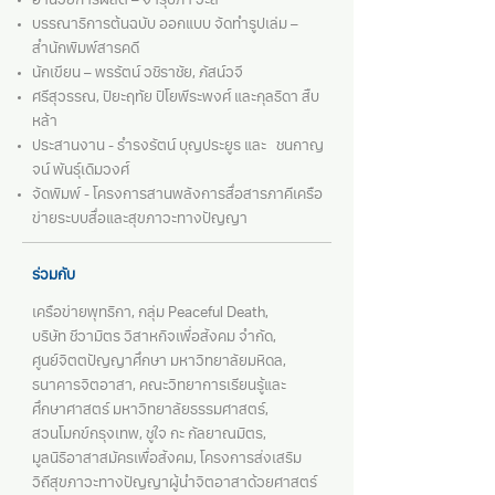
อำนวยการผลิต – จารุปภา วะสี
บรรณาธิการต้นฉบับ ออกแบบ จัดทำรูปเล่ม –
สำนักพิมพ์สารคดี
นักเขียน – พรรัตน์ วชิราชัย, ภัสน์วจี
ศรีสุวรรณ, ปิยะฤทัย ปิโยพีระพงศ์ และกุลธิดา สืบ
หล้า
ประสานงาน - ธำรงรัตน์ บุญประยูร
และ
ชนกาญ
จน์ พันธุ์เดิมวงศ์
จัดพิมพ์ - โครงการสานพลังการสื่อสารภาคีเครือ
ข่ายระบบสื่อและสุขภาวะทางปัญญา
ร่วมกับ
เครือข่ายพุทธิกา, กลุ่ม Peaceful Death,
บริษัท ชีวามิตร วิสาหกิจเพื่อสังคม จำกัด,
ศูนย์จิตตปัญญาศึกษา มหาวิทยาลัยมหิดล,
ธนาคารจิตอาสา, คณะวิทยาการเรียนรู้และ
ศึกษาศาสตร์ มหาวิทยาลัยธรรมศาสตร์,
สวนโมกข์กรุงเทพ, ชูใจ กะ กัลยาณมิตร,
มูลนิธิอาสาสมัครเพื่อสังคม, โครงการส่งเสริม
วิถี
สุขภาวะทางปัญญาผู้นำจิตอาสาด้วยศาสตร์