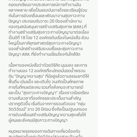
ถอดบทเรียนจากประสบการณ์การทำงานอัน
หลากหลาย เพื่อเป็นแรงบันดาลใจและเรียนรู้ร่วม
กันในการขับเคลื่อนและพัฒนางานสุขภาวะทาง
ปัญญา ประกอบกับวาระ 20 ปีของสำนักงาน
กองทุนสนับสนุนการสร้างเสริมสุขภาพ (สสส.) ที่
ทำงานสร้างเสริมสุขภาวะทางปัญญามาต่อเนื่อง
เป็นปีที่ 18 โดย 12 องค์กรต้นเรื่องในหนังสือ ส่วน
ใหญ่เป็นภาคียุทธศาสตร์สุขภาวะทางปัญญา
ของสำนักสร้างเสริมระบบสื่อและสุขภาวะทาง
ปัญญา สสส. ที่ยังทำงานเชื่อมโยงกันใกล้ชิด
เนื้อหาของหนังสือว่าด้วยวิธีคิด มุมมอง และการ
ทำงานของ 12 องค์กรที่ขะมักเขม้นรดน้ำพรวน
ดิน “ปัญญาความสุข” ที่มีอยู่แล้วตามธรรมชาติให้
ฟื้นตื่น เข้มแข็ง และเติบโต จนเกิดเป็นศักยภาพ
ภายในที่คนแต่ละคน รวมทั้งสังคมจะสามารถมี
และเป็น “สุขภาวะทางปัญญา” เรื่องราวร้อยเรียง
ตามเส้นเวลาที่องค์กรและประเด็นงานสำคัญ
ปรากฏตัวขึ้น เริ่มต้นจากการรวมตัวของ “กลุ่ม
จิตวิวัฒน์” ราว 20 ปีก่อน ซึ่งถือเป็นปฐมบทของ
การขับเคลื่อนสร้างเสริมปัญญาความสุขเพื่อให้
ผู้คนและสังคมมีสุขภาวะทางปัญญา
หมุดหมายแรกของการเดินทางเกี่ยวข้องกับ