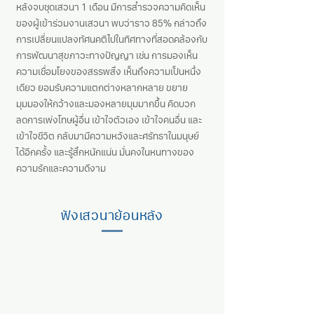
หลังจบชุดเสวนา 1 เดือน มีการสำรวจความคิดเห็น
ของผู้เข้าร่วมงานเสวนา พบว่าราว 85% กล่าวถึง
การเปลี่ยนแปลงทัศนคติไปในทิศทางที่สอดคล้องกับ
การพัฒนาสุขภาวะทางปัญญา เช่น การมองเห็น
ความเชื่อมโยงของสรรพสิ่ง เห็นถึงความเป็นหนึ่ง
เดียว ยอมรับความ
แตกต่างหลากหลาย ขยาย
มุมมองให้กว้างและมองหลายมุมมากขึ้น คิดบวก
ลดการเพ่งโทษผู้อื่น เข้าใจตัวเอง เข้าใจคนอื่น และ
เข้าใจชีวิต กลับมามีความหวังและศรัทธาในมนุษย์
ได้อีกครั้ง และรู้สึกหนักแน่น มั่นคงในหนทางของ
ความรักและความดีงาม
ฟังเสวนาย้อนหลัง