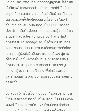
ชุดเสวนาเติมพลังบวกชุด
“จิตวิญญาณแห่งรักและ
สันติภาพ”
แสดงตัวอย่างจำนวนมากที่ทำให้เห็นว่า
มนุษย์เริ่มชำระสะสางความผิดปกติในจิตสำนึกของ
ตน เพื่อมองเห็นโยงใยซ่อนเร้นที่เรียกว่า “นิเวศ
สำนึก” ซึ่งอยู่คู่ขนานกับความเป็นมนุษย์มาตลอด
ตั้งแต่แรกเริ่มต้น ด้วยการผสานความรู้ความเข้าใจ
ระดับสากลด้านโบราณคดี ประวัติศาสตร์ ศิลปะ
วัฒนธรรม และจิตวิญญาณเข้าด้วยกัน ผ่านการ
ค้นหา รวบรวม และตีความองค์ความรู้จากทั่วโลก
และความรู้ร่วมในจิตวิญญาณมนุษย์ของ
สุภาพ
ดีรัตนา
ผู้หลงใหลการศึกษาประวัติศาสตร์ ศิลปะ
วัฒนธรรม มานุษยวิทยา เทววิทยา และปรัชญา
อย่างไม่รู้จบ และออกเดินทางเพื่อใคร่ครวญโลก
และสะท้อนเล่าเรื่องราวอารยธรรมมนุษย์ท่ามกลาง
สรรพสิ่ง
ชุดเสวนา 5 ครั้ง เริ่มจากปฐมบท “ร่องรอยความรัก
ในยุคบรรพกาล” ที่ตั้งต้นสืบค้นความเป็นมนุษย์จาก
ผนังถ้ำในยุคหินเก่าเมื่อ 1.75 ล้านปีก่อน ต่อด้วย