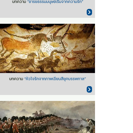
บทความ
“อารยธรรมมนุษย์เริ่มจากความรัก”
บทความ
“หัวใจรักจากภาพเขียนสียุคบรรพกาล”