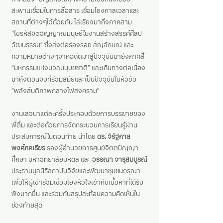
ภาคสอง “สัญลักษณ์แห่งความเป็นหนึ่งเดียว”
สะพานเชื่อมในการสื่อสาร เชื่อมโยงกาลเวลาและ
สถานที่ต่างๆไว้ด้วยกัน ไล่เรียงมาถึงภาคสาม
“ไขรหัสจิตวิญญาณมนุษย์ในงานสร้างสรรค์ศิลป
วัฒนธรรม” ซึ่งส่งต่อร่องรอย สัญลักษณ์ และ
ความหมายต่างๆจากอดีตมาสู่ปัจจุบันมายังภาคสี่
“มหกรรมแห่งมวลมนุษยชาติ” และเดินทางต่อเนื่อง
มาถึงตอนจบที่ร่วมสมัยและเป็นปัจจุบันในหัวข้อ
“พลังสันติภาพกลางไฟสงคราม”
งานเสวนาแต่ละครั้งประกอบด้วยการบรรยายของ
พี่ติ๋ม และต่อด้วยการจัดกระบวนการเรียนรู้ผ่าน
ประสบการณ์ในตอนท้าย นำโดย
ดร. จิรัฐกาล
พงศ์ภคเธียร
รองผู้อำนวยการศูนย์จิตตปัญญา
ศึกษา มหาวิทยาลัยมหิดล และ
วรรณา จารุสมบูรณ์
ประธานมูลนิธิสถาบันวิจัยและพัฒนาชุมชนกรุณา
เพื่อให้ผู้เข้าร่วมเชื่อมโยงหัวใจเข้ากับเนื้อหาที่ได้รับ
ฟังมากขึ้น และร่วมกันสรุปสะท้อนความคิดเห็นใน
ช่วงท้ายสุด