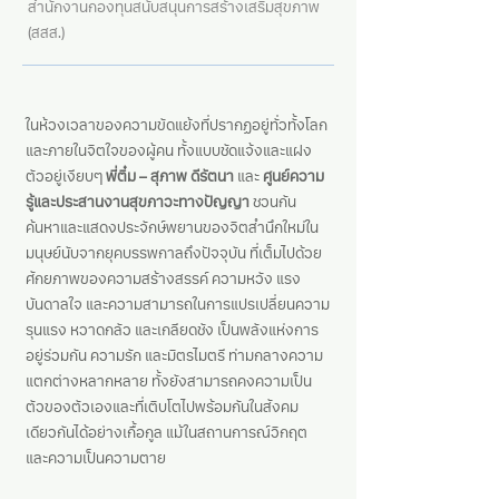
สำนักงานกองทุนสนับสนุนการสร้างเสริมสุขภาพ
(สสส.)
ในห้วงเวลาของความขัดแย้งที่ปรากฏอยู่ทั่วทั้งโลก
และภายในจิตใจของผู้คน ทั้งแบบชัดแจ้งและแฝง
ตัวอยู่เงียบๆ
พี่ติ๋ม – สุภาพ ดีรัตนา
และ
ศูนย์ความ
รู้และประสานงานสุขภาวะทางปัญญา
ชวนกัน
ค้นหาและแสดงประจักษ์พยานของจิตสำนึกใหม่ใน
มนุษย์นับจากยุคบรรพกาลถึงปัจจุบัน ที่เต็มไปด้วย
ศักยภาพของความสร้างสรรค์ ความหวัง แรง
บันดาลใจ และความสามารถในการแปรเปลี่ยนความ
รุนแรง หวาดกลัว และเกลียดชัง เป็นพลังแห่งการ
อยู่ร่วมกัน ความรัก และมิตรไมตรี ท่ามกลางความ
แตกต่างหลากหลาย ทั้งยังสามารถคงความเป็น
ตัวของตัวเองและที่เติบโตไปพร้อมกันในสังคม
เดียวกันได้อย่างเกื้อกูล แม้ในสถานการณ์วิกฤต
และความเป็นความตาย