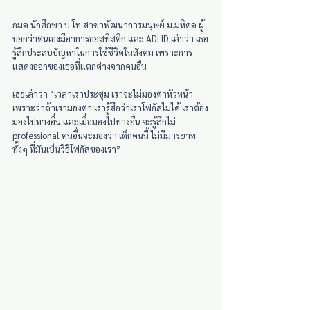
กมล นักศึกษา ป.โท สาขาพัฒนาการมนุษย์ ม.มหิดล ผู้
บอกว่าตนเองมีอาการออสทิสติก และ ADHD เล่าว่า เธอ
รู้สึกประสบปัญหาในการใช้ชีวิตในสังคม เพราะการ
แสดงออกของเธอที่แตกต่างจากคนอื่น
เธอเล่าว่า “เวลาเราประชุม เราจะไม่มองตาหัวหน้า 
เพราะว่าถ้าเรามองตา เรารู้สึกว่าเราโฟกัสไม่ได้ เราต้อง
มองไปทางอื่น และเมื่อมองไปทางอื่น จะรู้สึกไม่ 
professional คนอื่นจะมองว่า เด็กคนนี้ ไม่มีมารยาท 
ทั้งๆ ที่มันเป็นวิธีโฟกัสของเรา”