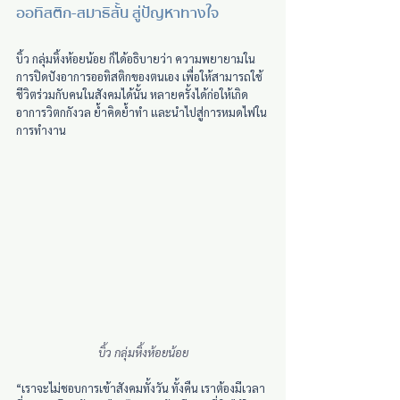
ออทิสติก-สมาธิสั้น สู่ปัญหาทางใจ
บิ้ว กลุ่มหิ้งห้อยน้อย ก็ได้อธิบายว่า ความพยายามใน
การปิดปังอาการออทิสติกของตนเอง เพื่อให้สามารถใช้
ชีวิตร่วมกับคนในสังคมได้นั้น หลายครั้งได้ก่อให้เกิด
อาการวิตกกังวล ย้ำคิดย้ำทำ และนำไปสู่การหมดไฟใน
การทำงาน
บิ้ว กลุ่มหิ้งห้อยน้อย
“เราจะไม่ชอบการเข้าสังคมทั้งวัน ทั้งคืน เราต้องมีเวลา