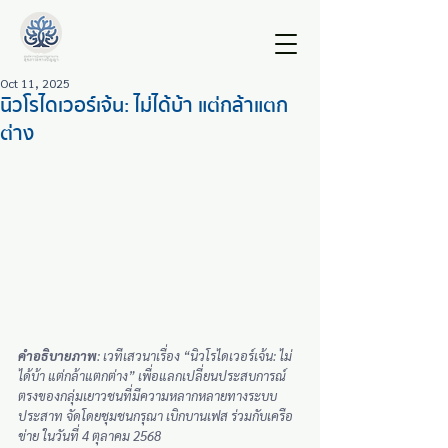
Oct 11, 2025
นิวโรไดเวอร์เจ้น: ไม่ได้บ้า แต่กล้าแตก
ต่าง
คำอธิบายภาพ
: เวทีเสวนาเรื่อง “นิวโรไดเวอร์เจ้น: ไม่
ได้บ้า แต่กล้าแตกต่าง” เพื่อแลกเปลี่ยนประสบการณ์
ตรงของกลุ่มเยาวชนที่มีความหลากหลายทางระบบ
ประสาท จัดโดยชุมชนกรุณา เบิกบานเฟส ร่วมกับเครือ
ข่าย ในวันที่ 4 ตุลาคม 2568