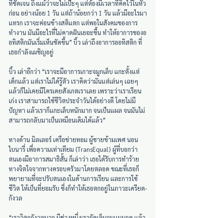
ที่ชัดเจน ถึงแม้ว่าจะไม่เป๊ะๆ แต่ต้องมีเวลาที่คิดไว้ในหัว
ก่อน อย่างน้อย 1 วัน แต่ถ้าน้อยกว่า 1 วัน แล้วมีอะไรมา
แทรก เราจะค่อนข้างสติแตก แต่พอในสังคมของการ
ทำงาน มันมีอะไรที่ไม่คาดฝันเยอะขึ้น ทำให้อาการของอ
อทิสติกมันเริ่มเห็นชัดขึ้น” บิ้ว เล่าถึงอาการออทิสติก ที่
เธอกำลังเผชิญอยู่
บิ้ว เล่าอีกว่า “เราจะมีอาการเกาะจมูกเล็บ แกะตั้งแต่
เด็กแล้ว แต่เราไม่ได้รู้ตัว เราคิดว่ามันแต่เล่นๆ เฉยๆ 
แล้วก็ไม่เคยมีใครเคยสังเกตเราเลย เพราะว่าเราเรียน
เก่ง เราสามารถใช้ชีวิตประจำวันได้อย่างดี โดยไม่มี
ปัญหา แล้วเราก็แกะเล็บหนักมาก จนเป็นแผล จนมันไม่
สามารถกลับมาเป็นเหมือนเดิมได้แล้ว”
ทางด้าน มิลเลอร์ เครือข่ายทอม ผู้ชายข้ามเพศ นอน
ไบนารี่ เพื่อความเท่าเทียม (TransEqual) ผู้ที่บอกว่า 
ตนเองมีอาการสมาธิสั้น ก็เล่าว่า เธอได้รับการทำร้าย
ทางจิตใจจากทางครอบครัวมาโดยตลอด ขณะที่เธอก็
พยายามที่จะปรับตนเองในด้านการเรียน และการใช้
ชีวิต ให้เป็นที่ยอมรับ ซึ่งก็ทำให้เธอตกอยู่ในภาวะเครียด-
กังวล
“เราวิตกกังวลมาก มีช่วงหนึ่งเรากัดเล็บจนแบบกุด แล้ว