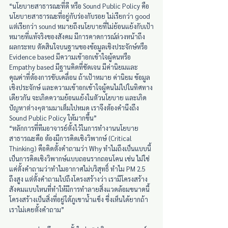
“นโยบายสาธารณะที่ดี หรือ Sound Public Policy คือ 
นโยบายสาธารณะที่อยู่กับร่องกับรอย ไม่เรียกว่า good 
แต่เรียกว่า sound หมายถึงนโยบายที่ไม่ย้อนแย้งกับเป้า
หมายที่แท้จริงของสังคม มีการคาดการณ์ล่วงหน้าถึง
ผลกระทบ ตัดสินใจบนฐานของข้อมูลเชิงประจักษ์หรือ 
Evidence based มีความเข้าอกเข้าใจผู้คนหรือ 
Empathy based มีฐานคิดที่ชัดเจน มีค่านิยมและ
คุณค่าที่ต้องการขับเคลื่อน ถ้าเป้าหมาย ค่านิยม ข้อมูล
เชิงประจักษ์ และความเข้าอกเข้าใจผู้คนไม่ไปในทิศทาง
เดียวกัน จะเกิดความย้อนแย้งในตัวนโยบาย และเกิด
ปัญหาต่างๆตามมาเต็มไปหมด เราจึงต้องคำนึงถึง 
Sound Public Policy ให้มากขึ้น”
“หลักการที่ทีมอาจารย์ตั้งไว้ในการทำงานนโยบาย
สาธารณะคือ ต้องมีการคิดเชิงวิพากษ์ (Critical 
Thinking) คือคิดตั้งคำถามว่า Why ทำไมถึงเป็นแบบนี้ 
เป็นการคิดเชิงวิพากษ์แบบถอนรากถอนโคน เช่น ไม่ใช่
แค่ตั้งคำถามว่าทำไมอากาศไม่บริสุทธิ์ ทำไม PM 2.5 
ถึงสูง แต่ตั้งคำถามไปถึงโครงสร้างว่า เรามีโครงสร้าง
สังคมแบบไหนที่ทำให้มีการทำลายสิ่งแวดล้อมขนาดนี้ 
โครงสร้างเป็นสิ่งที่อยู่ใต้ภูเขาน้ำแข็ง ซึ่งเห็นได้ยากถ้า
เราไม่เคยตั้งคำถาม”