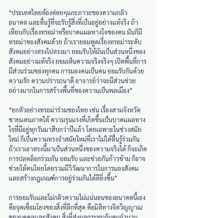
“ประเทศไทยต้องค่อยๆแกะภาวะของความกลัว
อนาคต และตื่นรู้ที่จะรับรู้สิ่งที่เป็นอยู่อย่างแท้จริง ถ้า
เทียบกับเรื่องทรอม่าหรือบาดแผลทางใจของคน มันก็มี
ทรอม่าของสังคมด้วย ถ้าเรายอมพูดเรื่องทรอม่าระดับ
สังคมอย่างตรงไปตรงมา ยอมรับให้มันเป็นส่วนหนึ่งของ
สังคมอย่างแท้จริง ยอมเห็นความจริงจริงๆ เปิดพื้นที่การ
มีส่วนร่วมของทุกคน การมองคนเป็นคน ยอมรับกันด้วย
ความรัก ความปรารถนาดี อาจารย์ว่าจะมีส่วนช่วย
อย่างมากในการสร้างพื้นที่ของความเป็นพลเมือง”
“ยกตัวอย่างทรอม่าร่วมของไทย เช่น เรื่องสามจังหวัด
ชายแดนภาคใต้ ความรุนแรงที่เกิดขึ้นเป็นบาดแผลทาง
ใจที่มีอยู่ทุกวันมาสิบกว่าปีแล้ว โดยเฉพาะในช่วงสมัย
ใหม่ ก็เป็นความทรงจำสมัยใหม่ที่เราไม่ได้ตื่นรู้ร่วมกัน 
ถ้าเราเอาตรงนี้มาเป็นส่วนหนึ่งของความจริงได้ ก็จะเกิด
การปลดล็อกร่วมกัน ยอมรับ และช่วยกันก้าวข้าม ก็อาจ
ช่วยให้คนไทยโดยรวมมีวิวัฒนาการในการมองสังคม
และสร้างกฎเกณฑ์การอยู่ร่วมกันได้ดียิ่งขึ้น”
การยอมรับและไม่กลัวความไม่แน่นอนของอนาคตนี้เอง 
คือจุดเชื่อมโยงของสิ่งที่ลึกที่สุด คือมิติทางจิตวิญญาณ
ของบุคคลและสังคม สิ่งที่ส่งผลกระทบกับคนจำนวน