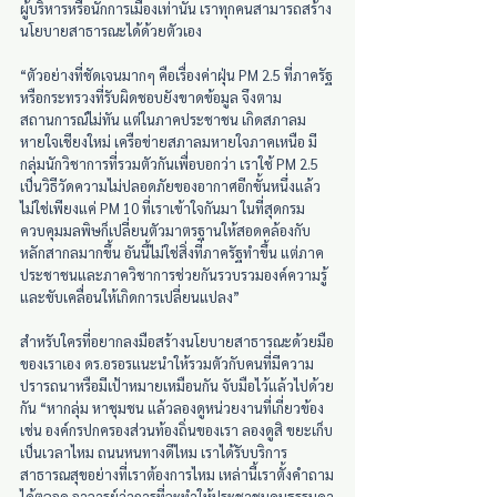
ผู้บริหารหรือนักการเมืองเท่านั้น เราทุกคนสามารถสร้าง
นโยบายสาธารณะได้ด้วยตัวเอง
“ตัวอย่างที่ชัดเจนมากๆ คือเรื่องค่าฝุ่น PM 2.5 ที่ภาครัฐ
หรือกระทรวงที่รับผิดชอบยังขาดข้อมูล จึงตาม
สถานการณ์ไม่ทัน แต่ในภาคประชาชน เกิดสภาลม
หายใจเชียงใหม่ เครือข่ายสภาลมหายใจภาคเหนือ มี
กลุ่มนักวิชาการที่รวมตัวกันเพื่อบอกว่า เราใช้ PM 2.5 
เป็นวิธีวัดความไม่ปลอดภัยของอากาศอีกขั้นหนึ่งแล้ว 
ไม่ใช่เพียงแค่ PM 10 ที่เราเข้าใจกันมา ในที่สุดกรม
ควบคุมมลพิษก็เปลี่ยนตัวมาตรฐานให้สอดคล้องกับ
หลักสากลมากขึ้น อันนี้ไม่ใช่สิ่งที่ภาครัฐทำขึ้น แต่ภาค
ประชาชนและภาควิชาการช่วยกันรวบรวมองค์ความรู้
และขับเคลื่อนให้เกิดการเปลี่ยนแปลง”
สำหรับใครที่อยากลงมือสร้างนโยบายสาธารณะด้วยมือ
ของเราเอง ดร.อรอรแนะนำให้รวมตัวกับคนที่มีความ
ปรารถนาหรือมีเป้าหมายเหมือนกัน จับมือไว้แล้วไปด้วย
กัน “หากลุ่ม หาชุมชน แล้วลองดูหน่วยงานที่เกี่ยวข้อง 
เช่น องค์กรปกครองส่วนท้องถิ่นของเรา ลองดูสิ ขยะเก็บ
เป็นเวลาไหม ถนนหนทางดีไหม เราได้รับบริการ
สาธารณสุขอย่างที่เราต้องการไหม เหล่านี้เราตั้งคำถาม
ได้ตลอด อาจารย์ว่าการที่จะทำให้ประชาชนคนธรรมดา