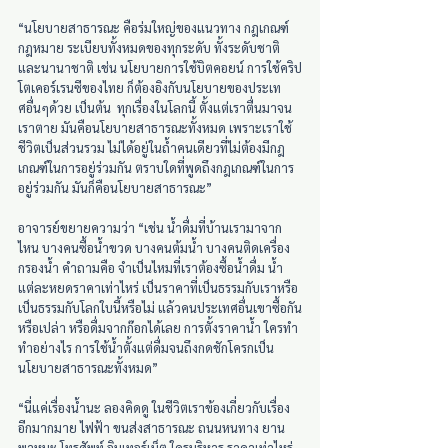
“นโยบายสาธารณะ คือร่มใหญ่ของแนวทาง กฎเกณฑ์ 
กฎหมาย ระเบียบทั้งหมดของทุกระดับ ทั้งระดับชาติ
และนานาชาติ เช่น นโยบายการใช้บิตคอยน์ การใช้คริป
โตเคอร์เรนซีของไทย ก็ต้องอิงกับนโยบายของประเท
ศอื่นๆด้วย เป็นต้น  ทุกเรื่องในโลกนี้ ตั้งแต่เราตื่นมาจน
เราตาย มันคือนโยบายสาธารณะทั้งหมด เพราะเราใช้
ชีวิตเป็นส่วนรวม ไม่ได้อยู่ในถ้ำคนเดียวที่ไม่ต้องมีกฎ
เกณฑ์ในการอยู่ร่วมกัน ตราบใดที่พูดถึงกฎเกณฑ์ในการ
อยู่ร่วมกัน มันก็คือนโยบายสาธารณะ”
อาจารย์ขยายความว่า “เช่น น้ำดื่มที่บ้านเรามาจาก
ไหน บางคนซื้อน้ำขวด บางคนต้มน้ำ บางคนติดเครื่อง
กรองน้ำ คำถามคือ จำเป็นไหมที่เราต้องซื้อน้ำดื่ม น้ำ
แต่ละหยดราคาเท่าไหร่ เป็นราคาที่เป็นธรรมกับเราหรือ
เป็นธรรมกับโลกใบนี้หรือไม่ แล้วคนประเทศอื่นเขาซื้อกัน
หรือเปล่า หรือดื่มจากก๊อกได้เลย การตั้งราคาน้ำ ใครทำ 
ทำอย่างไร การใช้น้ำตั้งแต่ดื่มจนถึงกดชักโครกเป็น
นโยบายสาธารณะทั้งหมด”
“นี่แค่เรื่องน้ำนะ ลองคิดดู ในชีวิตเราข้องเกี่ยวกับเรื่อง
อีกมากมาย ไฟฟ้า ขนส่งสาธารณะ ถนนหนทาง ยาน
พาหนะ โทรศัพท์ อินเทอร์เน็ต ใครบริหาร ราคาเท่าไหร่ 