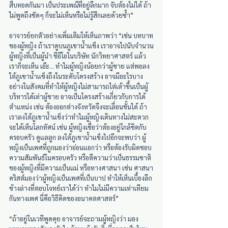
สืบทอดกันมา เป็นประเพณีที่อยู่ลึกมาก จับต้องไม่ได้ ถ้า
ไม่พูดถึงชัดๆ ก็จะไม่เห็นหรือไม่รู้สึกเลยด้วยซ้ำ”
อาจารย์ยกตัวอย่างเพิ่มเติมให้เห็นภาพว่า “เช่น บทบาท
ของผู้หญิง ถ้าเราดูบนภูเขาน้ำแข็ง เราอาจไปนับจำนวน
ผู้หญิงที่เป็นผู้นำ ซีอีโอในบริษัท นักวิทยาศาสตร์ แล้ว
เราก็จะเห็น เอ๊ะ... ทำไมผู้หญิงน้อยกว่าผู้ชาย แต่พอลง
ใต้ภูเขาน้ำแข็งถึงในระดับโครงสร้าง อาจมีอะไรบาง
อย่างในสังคมที่ทำให้ผู้หญิงไม่สามารถไต่เต้าขึ้นเป็นผู้
บริหารได้เท่าผู้ชาย อาจเป็นโครงสร้างเกี่ยวกับการได้
ตำแหน่ง เช่น ต้องออกต่างจังหวัดจึงจะเลื่อนขั้นได้ ถ้า
เราลงใต้ภูเขาน้ำแข็งว่าทำไมผู้หญิงเดินทางไม่สะดวก 
จะได้เห็นโลกทัศน์ เช่น ผู้หญิงเชื่อว่าต้องอยู่ใกล้ชิดกับ
ครอบครัว ดูแลลูก ลงใต้ภูเขาน้ำแข็งไปอีกจะพบว่า ผู้
หญิงเป็นเพศที่ถูกมองว่าอ่อนแอกว่า หรือต้องรับผิดชอบ
ความสัมพันธ์ในครอบครัว หรือตีความว่าเป็นธรรมชาติ
ของผู้หญิงที่มีความเป็นแม่ หรือทางศาสนา เช่น ศาสนา
คริสต์มองว่าผู้หญิงเป็นเพศที่เป็นบาป ทำให้เห็นเบื้องลึก
ข้างล่างที่ตอบโจทย์เราได้ว่า ทำไมไม่มีความเท่าเทียม
กันทางเพศ นี่คือวิธีคิดของอนาคตศาสตร์”
“ถ้าอยู่ในเวทีพูดคุย อาจารย์จะถามผู้หญิงว่า มอง