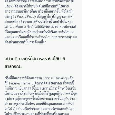
ดร.อรอร กล่าวถึงความตั้งใจว่า “ปณิธานของอาจารย์
และทีมคือ อยากให้ประเทศไทยมีศาสตร์นโยบาย
สาธารณะและมีการศึกษาเรื่องนี้กันมากขึ้น ทั่วโลกมี
หลักสูตร Public Policy ปริญญาโท ปริญญาเอก แต่
ประเทศไทยยังขาดการพัฒนาเรื่องนี้ คนทั่วไปไม่ค่อย
เข้าใจว่าคืออะไร จึงทำให้ไม่มีส่วนร่วม เราควรมีศาสตร์
นี้ในทุกมหาวิทยาลัย คนที่จะเป็นนักวิเคราะห์นโยบาย
และแผน หรือคนที่ทำงานด้านนโยบายสาธารณะทุกคน 
ต้องผ่านศาสตร์นี้มาระดับหนึ่ง”
อนาคตศาสตร์กับการสร้างนโยบาย
สาธารณะ
“สิ่งที่ทีมอาจารย์คิดนอกจาก Critical Thinking แล้ว 
ก็มี Futures Thinking คือการคิดเชิงอนาคต ซึ่งตอนนี้
มันมีความเป็นศาสตร์ขึ้นมา เพราะมีการศึกษาวิจัยเป็น
เรื่องเป็นราวเกี่ยวกับเครื่องมือที่ใช้พูดคุยถึงอนาคต มีชุด
องค์ความรู้และชุดเครื่องมือหลากหลาย ขึ้นอยู่กับว่าเรา
ต้องการคุยประเด็นไหน ตอนนี้มีกลุ่มคนเยอะมากที่นำ
มาใช้ เกิดเป็นเครือข่ายอนาคตศาสตร์สากลระดับโลก 
ในไทยก็มีหน่วยงานต่างๆที่ขับเคลื่อนเรื่องอนาคต