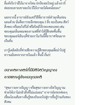
ที่แท้จริงว่าอีโก้มาจากไหน ปกป้องอะไรอยู่ แล้วเราก็
ค่อยกะเทาะเขาออกไป อีโก้เราจะได้ลดน้อยลง”
นอกจากนี้ อาจารย์ยังแชร์วิธีที่อาจารย์ทำทุกคืนก่อน
นอนด้วย นั่นคือการระลึกขอบคุณ 3 สิ่ง จะเป็นคน สัตว์ 
สิ่งของ หรืออะไรก็ได้ ฟรีสไตล์ไร้กรอบขอบเขต เช่น 
ขอบคุณกลิ่นหอมของกาแฟที่ทำให้รู้สึกสดชื่นขึ้น 
ขอบคุณแอร์เย็นๆที่ช่วยเราในวันนี้ที่อากาศร้อนมาก 
เป็นต้น
เรารู้เคล็ดลับที่ช่วยฝึกความรู้สึกขอบคุณเพื่อนำไปสู่
ความมั่นคงจากภายในแล้ว คืนนี้ เริ่ม!!!
อนาคตศาสตร์ที่มีมิติจิตวิญญาณ 
ลายแทงสู่สังคมอุดมคติ
“สุขภาวะทางปัญญา หรือสุขภาวะทางจิตวิญญาณ 
ช่วยให้เราไม่กลัวสิ่งที่ไม่แน่นอน” อาจารย์อรอรค่อยๆ
เชื่อมโยงเส้นทางตื่นรู้ของปัจเจกไปสู่การตื่นรู้ร่วมกันของ
สังคม