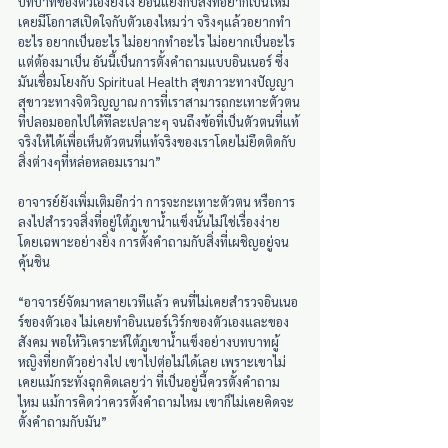
บทบาทของตัวเองยังไง ย้อนแย้งกับสิ่งที่อยากเป็นไหม 
เคยมีโอกาสเปิดใจกับตัวเองไหมว่า จริงๆแล้วอยากทำ
อะไร อยากเป็นอะไร ไม่อยากทำอะไร ไม่อยากเป็นอะไร 
แต่ต้องมาเป็น อันนี้เป็นการตั้งคำถามแบบอินเนอร์ ซึ่ง
มันเชื่อมโยงกับ Spiritual Health สุขภาวะทางปัญญา 
สุขาวะทางจิตวิญญาณ การที่เราสามารถกะเทาะตัวตน
ที่ปลอมออกไปได้ทีละเปลาะๆ จนถึงข้อที่เป็นตัวตนที่แท้
จริงให้ได้เพื่อเห็นตัวตนที่แท้จริงของเราโดยไม่ยึดติดกับ
สิ่งต่างๆที่หล่อหลอมเรามา”
อาจารย์ยังเพิ่มเติมอีกว่า การจะกะเทาะตัวตน หรือการ
ลงไปสำรวจสิ่งที่อยู่ใต้ภูเขาน้ำแข็งนั้นไม่ใช่เรื่องง่าย 
โดยเฉพาะอย่างยิ่ง การตั้งคำถามกับสิ่งที่เผชิญอยู่จน
คุ้นชิน
“อาจารย์จัดมาหลายเวทีแล้ว คนที่ไม่เคยสำรวจอินเนอ
ร์ของตัวเอง ไม่เคยทำอินเนอร์เวิร์กของตัวเองและของ
สังคม พอให้วิเคราะห์ใต้ภูเขาน้ำแข็งอย่างบทบาทผู้
หญิงที่ยกตัวอย่างไป เขาไปต่อไม่ได้เลย เพราะเขาไม่
เคยแม้กระทั่งฉุกคิดเลยว่า ที่เป็นอยู่นี้ควรตั้งคำถาม
ไหม แม้การคิดว่าควรตั้งคำถามไหม เขาก็ไม่เคยคิดจะ
ตั้งคำถามกับมัน”