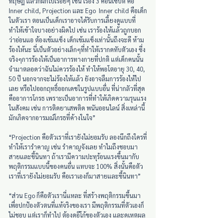
ทฤษฎี แล้วก็ฝึกไปเรื่อยๆ เช่น เรื่อง 3 คอนเซ็ปต์ คือ 
Inner child, Projection และ Ego  Inner child คือเด็ก
ในตัวเรา ตอนเป็นเด็กเราอาจได้รับการเลี้ยงดูแบบที่
ทำให้เข้าใจบางอย่างผิดไป เช่น เราร้องไห้แล้วถูกบอก
ว่าอ่อนแอ ต้องเข้มแข็ง เด็กเข้มแข็งเท่านั้นถึงจะดี ห้าม
ร้องไห้นะ นี่เป็นตัวอย่างเล็กๆที่ทำให้เรากดทับตัวเอง ซึ่ง
จริงๆการร้องไห้เป็นอาการทางกายที่ปกติ แต่เด็กคนนั้น
จำมาตลอดว่าฉันไม่ควรร้องไห้ ทำให้พอโตอายุ 30, 40, 
50 ปี นอกจากจะไม่ร้องไห้แล้ว ยังอาจลืมการร้องไห้ไป
เลย หรือไปออกฤทธิ์ออกเดชในรูปแบบอื่น ที่น่ากลัวที่สุด
คืออาการโกรธ เพราะเป็นอาการที่ทำให้เกิดความรุนแรง
ในสังคม เช่น การติดยาเสพติด พนันออนไลน์ สิ่งเหล่านี้
มักเกิดจากอารมณ์โกรธที่ค้างในใจ”
“Projection คือตัวเราที่เรายังไม่ยอมรับ ลองนึกถึงใครที่
ทำให้เรารำคาญ เช่น รำคาญจังเลย ทำไมถึงชอบมา
สายและขี้นินทา ถ้าเรามีความปะทุร้อนแรงขึ้นมากับ
พฤติกรรมแบบนี้ของคนอื่น แทบจะ 100% สิ่งนั้นคือตัว
เราที่เรายังไม่ยอมรับ คือเราเองก็มาสายและขี้นินทา”
“ส่วน Ego ก็คือตัวเรานี่แหละ ที่สร้างพฤติกรรมขึ้นมา
เพื่อปกป้องตัวตนที่แท้จริงของเรา มีพฤติกรรมที่ตัวเองก็
ไม่ชอบ แต่เราก็ทำไป ต้องดูอีโก้ของตัวเอง และดูเหตุผล