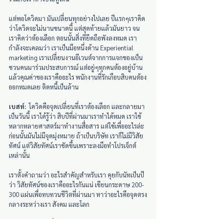
แต่พอโควิดมา มันเปลี่ยนทุกอย่างไปเลย ปีแรกๆเราคิด
ว่าโควิดจะไม่นานขนาดนี้ แต่สุดท้ายแล้วมันยาว จน
เราคิดว่าต้องเลือก ตอนนั้นสิ่งที่ยึดถือพังลงหมด เรา
กำลังจะเคลมว่า เราเป็นมือหนึ่งด้าน Experiential 
marketing เราเปลี่ยนงานอีเวนต์จากการแจกของเป็น
ชวนคนมาร่วมประสบการณ์ แต่อยู่ๆทุกคนต้องอยู่บ้าน 
แล้วคุณค่าของเราคืออะไร พนักงานที่รักเกือบสิบคนต้อง
ออกหมดเลย ติดหนี้เป็นล้าน
เบสท์:
  โควิดคือจุดเปลี่ยนที่เราต้องเลือก และกลายมา
เป็นวันนี้ เราได้รู้ว่า สิบปีที่ผ่านมาเราทำได้หมด เราใช้
หลากหลายศาสตร์มาทำงานสื่อสาร แต่ใช้เพื่ออะไรล่ะ 
ก่อนนั้นมันไม่มีจุดมุ่งหมาย ถ้าเป็นบริษัท เราก็ไม่มีวิสัย
ทัศน์ แต่วิสัยทัศน์เราชัดขึ้นเพราะลงมือทำโปรเจ็กต์
เหล่านั้น
เราตั้งคำถามว่า อะไรสำคัญสำหรับเรา คุยกับนัทเป็นปี
ว่า วิสัยทัศน์ของเราคืออะไรกันแน่ เขียนกระดาษ 200-
300 แผ่นเพื่อทบทวนชีวิตที่ผ่านมา หาว่าอะไรคือจุดตรง
กลางระหว่างเรา สังคม และโลก