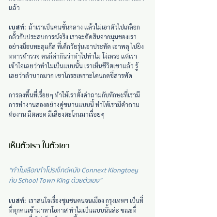
แล้ว
เบสท์:
  ถ้าเราเป็นคนชั้นกลาง แล้วไม่เอาตัวไปเกลือก
กลั้วกับประสบการณ์จริง เราจะตัดสินจากมุมของเรา 
อย่างม็อบทะลุแก๊ส ที่เด็กวัยรุ่นเอาประทัด เอาพลุ ไปยิง
ทหารตำรวจ คนก็ด่ากันว่าทำไปทำไม โง่เหรอ แต่เรา
เข้าใจเลยว่าทำไมเป็นแบบนั้น เราเห็นชีวิตเขาแล้ว รู้
เลยว่าลำบากมาก เขาโกรธเพราะโดนกดขี่สารพัด
การลงพื้นที่เรื่อยๆ ทำให้เราตั้งคำถามกับทักษะที่เรามี 
การทำงานสองอย่างคู่ขนานแบบนี้ ทำให้เรามีคำถาม
ต่องาน มีตลอด มีเสียงตะโกนมาเรื่อยๆ
เห็นตัวเรา ในตัวเขา
“ทำไมเลือกทำโปรเจ็กต์หนัง Connext Klongtoey 
กับ School Town King  ด้วยตัวเอง”
เบสท์:
  เราสนใจเรื่องชุมชนคนจนเมือง กรุงเทพฯ เป็นที่
ที่ทุกคนเข้ามาหาโอกาส ทำไมเป็นแบบนั้นล่ะ ขณะที่