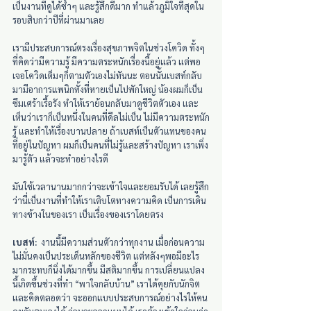
เป็นงานที่ดูได้ซ้ำๆ และรู้สึกดีมาก ทำแล้วภูมิใจที่สุดใน
รอบสิบกว่าปีที่ผ่านมาเลย
เรามีประสบการณ์ตรงเรื่องสุขภาพจิตในช่วงโควิด ทั้งๆ
ที่คิดว่ามีความรู้ มีความตระหนักเรื่องนี้อยู่แล้ว แต่พอ
เจอโควิดเต็มๆก็ตามตัวเองไม่ทันนะ ตอนนั้นเบสท์กลับ
มามีอาการแพนิกทั้งที่หายเป็นไปพักใหญ่ น้องผมก็เป็น
ซึมเศร้าเรื้อรัง ทำให้เราย้อนกลับมาดูชีวิตตัวเอง และ
เห็นว่าเราก็เป็นหนึ่งในคนที่ดีลไม่เป็น ไม่มีความตระหนัก
รู้ และทำให้เรื่องบานปลาย ถ้าเบสท์เป็นตัวแทนของคน
ที่อยู่ในปัญหา ผมก็เป็นคนที่ไม่รู้และสร้างปัญหา เราเพิ่ง
มารู้ตัว แล้วจะทำอย่างไรดี
มันใช้เวลานานมากกว่าจะเข้าใจและยอมรับได้ เลยรู้สึก
ว่านี่เป็นงานที่ทำให้เราเติบโตทางความคิด เป็นการเดิน
ทางข้างในของเรา เป็นเรื่องของเราโดยตรง
เบสท์:
  งานนี้มีความส่วนตัวกว่าทุกงาน เมื่อก่อนความ
ไม่มั่นคงเป็นประเด็นหลักของชีวิต แต่หลังๆพอมีอะไร
มากระทบก็นิ่งได้มากขึ้น มีสติมากขึ้น การเปลี่ยนแปลง
นี้เกิดขึ้นช่วงที่ทำ “พาใจกลับบ้าน” เราได้คุยกับนักจิต 
และคิดตลอดว่า จะออกแบบประสบการณ์อย่างไรให้คน