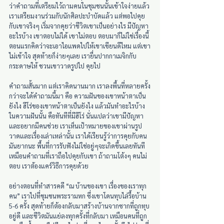
ว่าคำถามที่เตรียมไว้ถามคนในชุมชนนั้นเข้าใจง่ายแล้ว 
เราเตรียมงานร่วมกับนักศิลปะบำบัดแล้ว แต่พอไปคุย
กับเขาจริงๆ เริ่มจากคุยว่าชีวิตเขาเป็นอย่างไร มีปัญหา
อะไรบ้าง เขาตอบไม่ได้ เขาไม่ตอบ ตอบมาก็ไม่ใช่เรื่องนี้ 
ตอนแรกคิดว่าจะเอาไอแพดไปให้เขาเขียนดีไหม แต่เขา
ไม่เข้าใจ สุดท้ายก็ง่ายๆเลย เรายื่นปากกาเมจิกกับ
กระดาษให้ ชวนเขาวาดรูปไป คุยไป
คำถามสั้นมาก แต่เราคิดนานมาก เราลงพื้นที่หลายครั้ง
กว่าจะได้คำถามนี้มา คือ ความฝันของเขาหน้าตาเป็น
ยังไง ฮีโร่ของเขาหน้าตาเป็นยังไง แล้วมันทำอะไรบ้าง
ในความฝันนั้น คือทันทีที่มีฮีโร่ นั่นแปลว่าเขามีปัญหา 
และอยากมีคนช่วย เราเห็นเป้าหมายของเขาผ่านรูป
วาดและเรื่องเล่าเหล่านั้น เราได้เรียนรู้ว่าการคุยกับคน
มันยากนะ พื้นที่การรับฟังไม่ใช่อยู่ๆจะเกิดขึ้นเลยทันที 
เหมือนคำถามที่เราถือไปคุยกับเขา ถ้าถามโต้งๆ คนไม่
ตอบ เราต้องแคร์วิธีการคุยด้วย
อย่างตอนที่ทำสารคดี “ณ บ้านของเขา เรื่องของเราทุก
คน” เราไปที่ชุมชนพระรามหก ซึ่งเขาโดนทุบไล่รื้อบ้าน 
5-6 ครั้ง สุดท้ายก็ต้องกลับมาสร้างบ้านจากซากที่ถูกทุบ
อยู่ดี และชีวิตมันแย่ลงทุกครั้งที่กลับมา เหมือนคนที่ถูก