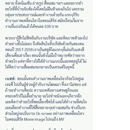
หลาย ทั้งอนิเมชั่น ถ่ายรูป สื่อผสม ฯลฯ และอยากทำ
อะไรที่ที่บ้านจับต้องได้โดยไม่ฝืนตัวเองเกินไป เลยรวม
กลุ่มหาประสบการณ์และทำงานด้วยกัน แรกๆก็รับ
ทำงานภาพเคลื่อนไหวในคอนเสิร์ต สมัยเรียนเริ่มจาก
งานที่แบ่งกันแล้วได้คนละ 500 บาท
พวกเรารู้สึกไม่ฟิตอินกับงานบริษัท และคิดภาพตัวเองไป
ทำอย่างอื่นไม่ออก จึงตัดสินใจตั้งบริษัทด้วยกันสองคน
ตอนปี 2557-2558 เราเป็นสตูดิโอแรกๆที่เล่นกับแสงสี
เสียงเพื่อเล่าเรื่อง ตอนนั้นยังไม่มีเป้าหมายชัดว่าอยาก
ทำอะไร แค่หาที่ทางให้ได้ทำงานแบบนี้และพออยู่ได้ ไม่
ได้คิดว่างานสื่อผสมจะกลายเป็นเทรนด์ในยุคนี้
เบสท์:
  ตอนนั้นคนทำงานภาพเคลื่อนไหวก็จะไปอยู่เอ
เจนซี่ ไปเป็นผู้ช่วยผู้กำกับงานโฆษณา ซึ่งเราไม่ชอบ แต่
ถ้าจะทำงานศิลปะ ความกดดันทางเศรษฐกิจและ
ครอบครัวก็ไม่เอื้ออำนวย จะไปทำหนังเฉยๆก็ยากอีก 
เลยคิดว่าทำอะไรที่พอเลี้ยงชีพได้ และได้ทำงานที่สนใจ 
เลยเลือกทำงานที่ใช้สื่อหลายๆอย่างผสมกัน ช่วงปีแรก
ส่วนใหญ่จะเป็นงาน On screen อย่างภาพเคลื่อนไหว
ในคอนเสิร์ต Movie image ไปจนถึง MV