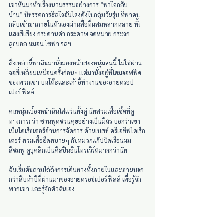
เขาหันมาทำเรื่องนามธรรมอย่างการ “พาใจกลับ
บ้าน” นิทรรศการฮีลใจอันโด่งดังในกลุ่มวัยรุ่น ที่พาคน
กลับเข้ามาภายในตัวเองผ่านสื่อที่ผสมหลากหลาย ทั้ง
แสงสีเสียง กระดานดำ กระดาษ จดหมาย กระจก 
ลูกบอล หมอน โซฟา ฯลฯ
สิ่งเหล่านี้พาฉันมานั่งมองหน้าสองหนุ่มคนนี้ ไม่ใช่ผ่าน
จอสี่เหลี่ยมเหมือนครั้งก่อนๆ แต่มานั่งอยู่ที่โฮมออฟฟิศ
ของพวกเขา บนโต๊ะและเก้าอี้ทำงานของอายดรอป
เปอร์ ฟิลล์
คนหนุ่มเบื้องหน้าฉันใส่แว่นทั้งคู่ นัทสวมเสื้อเชิ้ตที่ดู
ทางการกว่า ชวนพูดชวนคุยอย่างเป็นมิตร บอกว่าเขา
เป็นไดเร็กเตอร์ด้านการจัดการ ด้านเบสท์ ครีเอทีฟไดเร็ก
เตอร์ สวมเสื้อยืดสบายๆ กับหมวกแก๊ปปิดเรือนผม
สีชมพู ดูบุคลิกเป็นศิลปินอินโทรเวิร์ตมากกว่านัท
ฉันเริ่มต้นถามไถ่ถึงการเดินทางทั้งภายในและภายนอก
กว่าสิบห้าปีที่ผ่านมาของอายดรอปเปอร์ ฟิลล์ เพื่อรู้จัก
พวกเขา และรู้จักตัวฉันเอง