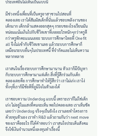
ประเทศอื่นไม่เห็นเป็นแบบนี้
มีช่วงหนึ่งเพื่อนที่เป็นครูอาสาชวนไปสอนที่
คลองเตย เราได้สัมผัสเด็กที่นั่นแล้วชอบพลังงานของ
เด็กมาก เด็กกล้าแสดงออกสุดๆ กรอบของโรงเรียนมัน
หน่อมแน้มเกินไปกับชีวิตเขาที่เจออะไรหนักๆกว่าครูตี 
กว่าครูหักคะแนนเยอะ ระบบการศึกษาไทยที่ One fit 
all จึงไม่เข้ากับชีวิตเขาเลย แล้วระบบการศึกษาก็
เหมือนระบบอื่นๆในประเทศนี้ ที่จำกัดและไม่เห็นความ
หลากหลาย
เราสนใจเรื่องระบบการศึกษามานาน ตัวเราก็มีปัญหา
กับระบบการศึกษามาแต่เด็ก สิ่งที่รู้สึกร่วมกับเด็ก
คลองเตยคือ การศึกษาทำให้รู้สึกว่า เราไม่เก่ง เราโง่ 
ทั้งๆที่เราก็มีข้อดีที่ภูมิใจในตัวเองได้
เราชอบความ Underdog แบบนี้ เพราะเราก็ไม่ใช่เด็ก
เก่ง ไม่อยู่ในแสงที่คนจะเห็น พอไปคลองเตย เราเห็นชัด
เลยว่า Underdog จริงๆเป็นยังไง เราเลยทำโครงการ
ด้วยทุนตัวเอง เราทำ R&D แล้วถามกันว่า next move 
ของเราคืออะไร ก็ได้คำตอบว่า เราสนใจประเด็นสังคม 
จึงใช้เงินจำนวนหนึ่งลงทุนทำเรื่องนี้