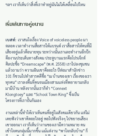
ฯลฯ เราก็เห็นว่าสิ่งที่เราทำอยู่มันไม่ได้เคลื่อนไปไหน
เริ่มเส้นทางคู่ขนาน
เบสท์:
  เราสนใจเรื่อง Voice of voiceless people มา
ตลอด เวลาทำงานสื่อสารให้แบรนด์ เราสื่อสารให้คนที่มี
เสียงอยู่แล้วคือนายทุน ระหว่างนั้นเราเลยทำงานอีกปีก 
คืองานประเด็นทางสังคม ประตูบานแรกคือโปรเจ็กต์
ศิลปะชื่อ “Dreamscape” (พ.ศ. 2558) เราไปลงชุมชน
แล้วถามว่า ความฝันเขาคืออะไร ปีต่อมาสำนักข่าว 
101 ก็ชวนไปทำสารคดีชื่อ “ณ บ้านของเขา เรื่องของเรา
ทุกคน” เราลงพื้นที่คนจนเมืองสามแห่งที่พยายามกลับ
มามีบ้าน หลังจากนั้นเราก็ทำ “Connext 
Klongtoey” และ “School Town King” ซึ่งเป็น
โครงการที่เราปั้นกันเอง
งานเหล่านี้ทำให้เราเห็นคนที่อยู่ในสังคมเดียวกัน แต่ไม่
เคยฟังว่าเขาคิดอะไรอยู่ พอไปฟังจริงๆ ไปขยายเสียง
เขาออกมา เราก็เห็นว่างานของเรามีความหมาย คน
เข้าใจคนกลุ่มนี้มากขึ้น แม้แต่งาน “พาใจกลับบ้าน” ก็