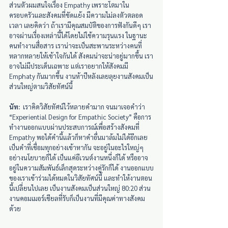
ส่วนตัวผมสนใจเรื่อง Empathy เพราะโตมาใน
ครอบครัวและสังคมที่ขัดแย้ง มีความไม่ลงตัวตลอด
เวลา เลยคิดว่า ถ้าเรามีคุณสมบัติของการฟังกันดีๆ เรา
อาจผ่านเรื่องเหล่านี้ได้โดยไม่ใช้ความรุนแรง ในฐานะ
คนทำงานสื่อสาร เราน่าจะเป็นสะพานระหว่างคนที่
หลากหลายให้เข้าใจกันได้ สังคมน่าจะน่าอยู่มากขึ้น เรา
อาจไม่มีประเด็นเฉพาะ แต่เราอยากให้สังคมมี 
Emphaty กันมากขึ้น งานห้าปีหลังเลยลุยงานสังคมเป็น
ส่วนใหญ่ตามวิสัยทัศน์นี้
นัท:
  เราคิดวิสัยทัศน์ไว้หลายคำมาก จนมาเจอคำว่า 
“Experiential Design for Empathic Society” คือการ
ทำงานออกแบบผ่านประสบการณ์เพื่อสร้างสังคมที่ 
Empathy พอได้คำนี้แล้วก็หาคำอื่นมาล้มไม่ได้อีกเลย 
เป็นคำที่เชื่อมทุกอย่างเข้าหากัน จะอยู่ในอะไรใหญ่ๆ
อย่างนโยบายก็ได้ เป็นแค่อีเวนต์งานหนึ่งก็ได้ หรืออาจ
อยู่ในความสัมพันธ์เล็กสุดระหว่างคู่รักก็ได้ งานออกแบบ
ของเราเข้าร่วมได้หมดในวิสัยทัศน์นี้ และทำให้งานตอน
นี้เปลี่ยนไปเลย เป็นงานสังคมเป็นส่วนใหญ่ 80:20 ส่วน
งานคอมเมอร์เชียลที่รับก็เป็นงานที่มีคุณค่าทางสังคม
ด้วย