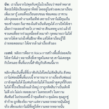
นัท:
  เราเริ่มจากไปคุยกับครูในโรงเรียนว่าขอทำคลาส
ศิลปะให้นักเรียนทุกอาทิตย์ โดยอยู่ในช่วงลดเวลาเรียน 
เพิ่มเวลารู้ แทนที่จะเรียนอบขนม ซ่อมคอม เราชวน
เด็กๆทดลองทำงานครีเอทีฟ เพราะถ้าเขาไม่มีทุนเป็น
ของข้างนอก ก็เอาของในหัวเป็นต้นทุนได้ เราเปิดให้เขา
เลือกว่าจะลองทำอะไร ภาพถ่าย สักแทททู แรป แล้วก็
ชวนคนที่อยากร่วมเหนื่อยด้วยมาทำ จุดหมายเราไม่ได้
อยากให้เขาเก่งถึงขั้นฝึกอาชีพ แต่ให้เขาเรียนรู้วิธี
ถ่ายทอดออกมา ให้เขากล้าเล่าเรื่องตัวเอง
เบสท์:
  หลักการคือการ Voice การสร้างพื้นที่ปลอดภัย
ให้เขาได้เล่า หลายสิ่งที่เขาพูดในคลาส เขาไม่เคยพูด
กับใครเลย พื้นที่แบบนี้สำคัญกับสังคมนี้มาก
หลักๆคือเป็นพื้นที่ที่เราฟังกันได้โดยไม่ตัดสินกัน สังคม
เราไม่ค่อยมีพื้นที่แบบนี้ หายากมาก บางเรื่องกับพ่อแม่
เรายังพูดไม่ได้ มีแฟนก็บอกไม่ได้ กินเหล้าดูดบุหรี่ก็บอก
ไม่ได้ ที่โรงเรียนยิ่งแล้วใหญ่ เราถูกตัดสินว่าเป็นเด็กดี 
ไม่ดี เก่ง ไม่เก่ง ตลอดเวลา ในครอบครัว ในความ
สัมพันธ์ ในประเทศนี้ ถ้าคุณคิดต่าง คุณโดน คุณถูกขู่
ทำร้าย ถูกฟ้องร้อง ฯลฯ แต่ความหลากหลายมันมีอยู่
จริง เพียงแต่เราไม่มีที่อยู่ให้ความหลากหลายนั้น