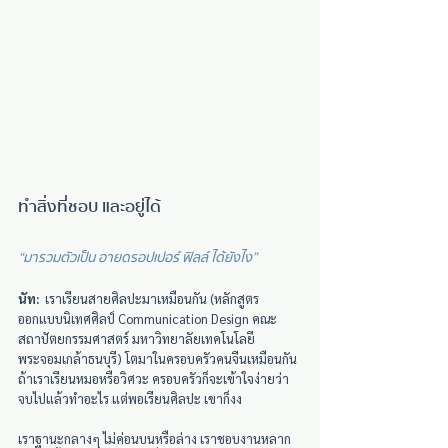
ทำสิ่งที่ชอบ และอยู่ได้
“มารวมตัวเป็น อายดรอปเปอร์ ฟิลล์ ได้ยังไง”
นัท:
  เราเรียนสายศิลปะมาเหมือนกัน (หลักสูตร
ออกแบบนิเทศศิลป์ Communication Design คณะ
สถาปัตยกรรมศาสตร์ มหาวิทยาลัยเทคโนโลยี
พระจอมเกล้าธนบุรี) โตมาในครอบครัวคนจีนเหมือนกัน 
ถ้าเราเรียนหมอหรือวิศวะ ครอบครัวก็จะเข้าใจง่ายว่า
จบไปแล้วทำอะไร แต่พอเรียนศิลปะ เขาก็งง
เราฐานะกลางๆ ไม่ค่อนบนหรือล่าง เราชอบงานหลาก