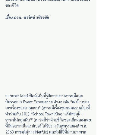
ของชีวิต
เรื่อง-ภาพ: พรรัตน์ วชิราชัย
อายดรอปเปอร์ ฟิลล์ เป็นที่รู้จักจากงานสารคดีและ
นิทรรศการ Event Experience ต่างๆ เช่น “ณ บ้านของ
เขาเรื่องของเราทุกคน” (สารคดีเรื่องชุมชนคนจนเมืองที่
ทำร่วมกับ 101) “School Town King ‘แร็ปทะลุฝ้า 
ราชาไม่หยุดฝัน’” (สารคดีว่าด้วยชีวิตของเด็กคลองเตย
ที่ฝันอยากเป็นแรปเปอร์ ได้รับรางวัลสุพรรณหงส์ พ.ศ. 
2563 หาชมได้ทาง Netflix) และไม่กี่ปีที่ผ่านมา พวก