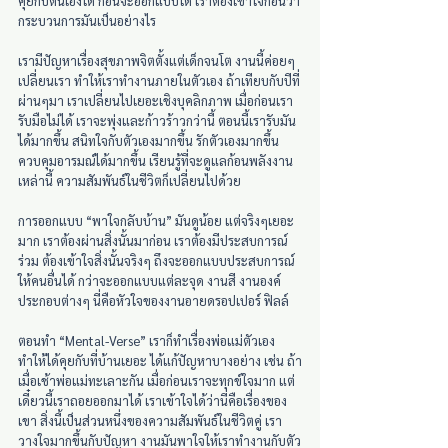
คุยกับตนเองได้ ก่อนจะออกแบบได้ เราต้องเข้าใจก่อนว่า
กระบวนการมันเป็นอย่างไร
เรามีปัญหาเรื่องสุขภาพจิตตั้งแต่เด็กจนโต งานนี้ค่อยๆ
เปลี่ยนเรา ทำให้เราทำงานภายในตัวเอง ถ้าเทียบกับปีที่
ผ่านๆมา เราเปลี่ยนไปเยอะเชิงบุคลิกภาพ เมื่อก่อนเรา
รับมือไม่ได้ เราจะพุ่งและก้าวร้าวกว่านี้ ตอนนี้เรารับมัน
ได้มากขึ้น สนิทใจกับตัวเองมากขึ้น รักตัวเองมากขึ้น 
ควบคุมอารมณ์ได้มากขึ้น เรียนรู้ที่จะดูแลก้อนพลังงาน
เหล่านี้ ความสัมพันธ์ในชีวิตก็เปลี่ยนไปด้วย
การออกแบบ “พาใจกลับบ้าน” มันดูน้อย แต่จริงๆเยอะ
มาก เราต้องผ่านสิ่งนั้นมาก่อน เราต้องมีประสบการณ์
ร่วม ต้องเข้าใจสิ่งนั้นจริงๆ ถึงจะออกแบบประสบการณ์
ให้คนอื่นได้ กว่าจะออกแบบแต่ละจุด งานสี งานองค์
ประกอบต่างๆ นี่คือหัวใจของงานอายดรอปเปอร์ ฟิลล์
ตอนทำ “Mental-Verse” เราก็ทำเรื่องพ่อแม่ตัวเอง 
ทำให้ได้คุยกับที่บ้านเยอะ ได้แก้ปัญหาบางอย่าง เช่น ถ้า
เมื่อเช้าพ่อแม่ทะเลาะกัน เมื่อก่อนเราจะทุกข์ใจมาก แต่
เดี๋ยวนี้เราถอยออกมาได้ เราเข้าใจได้ว่านี่คือเรื่องของ
เขา สิ่งนี้เป็นส่วนหนึ่งของความสัมพันธ์ในชีวิตคู่ เรา
วางใจมากขึ้นกับปัญหา งานมันพาใจให้เราทำงานกับตัว