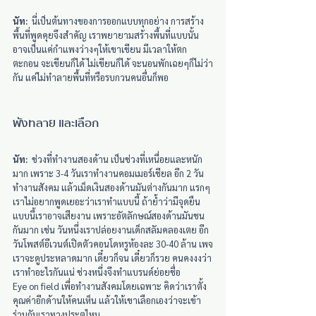
นัท:
  นี่เป็นต้นทางของการออกแบบทุกอย่าง การสร้าง
พื้นที่พูดคุยจึงสำคัญ เราพยายามสร้างพื้นที่แบบนั้น 
อาจเป็นแค่กำแพงว่างๆให้เขาเขียน มีเวลาให้ตก
ตะกอน จะเขียนก็ได้ ไม่เขียนก็ได้ จะนอนพักเฉยๆก็ไม่ว่า
กัน แค่ไม่ทำลายพื้นที่หรือรบกวนคนอื่นก็พอ
พังทลาย และเลือก
นัท:
  ช่วงที่ทำงานสองด้าน เป็นช่วงที่เหนื่อยและหนัก
มาก เพราะ 3-4 วันเราทำงานคอมเมอร์เชียล อีก 2 วัน
ทำงานสังคม แล้วเม็ดเงินสองด้านมันต่างกันมาก แรกๆ
เราไม่อยากพูดเยอะว่าเราทำแบบนี้ ถ้าย้ำว่ามีจุดยืน
แบบนี้เราอาจเสียงาน เพราะอัตลักษณ์สองด้านมันชน
กันมาก เช่น วันหนึ่งเราปล่อยงานเด็กสลัมคลองเตย อีก
วันโพสต์อีเวนต์เปิดตัวคอนโดหรูห้องละ 30-40 ล้าน เพจ
เราจะดูประหลาดมาก เดี๋ยวก็จน เดี๋ยวก็รวย คนคงงงว่า
เราทำอะไรกันแน่ ช่วงหนึ่งจึงทำแบรนด์ย่อยชื่อ 
Eye on field เพื่อทำงานสังคมโดยเฉพาะ คิดว่าเราตั้ง
คุณค่าอีกด้านให้คนเห็น แล้วให้เขาเลือกเองว่าจะเข้า
ร่วมกับเราทางประตูไหน