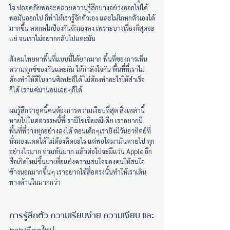
ใจ ปลอดภัยพอจะคลายความรู้สึกบางอย่างออกไปได้ 
พอมันออกไป ก็ทำให้เรารู้จักตัวเอง และไม่โกหกตัวเองได้
มากขึ้น ลดกลไกป้องกันตัวเองลง เพราะบางเรื่องก็สุดจะ
แย่ จนเราไม่อยากกลับไปแตะมัน
สังคมไทยหาพื้นที่แบบนี้ได้ยากมาก พื้นที่ของการเห็น
ความทุกข์ของกันและกัน ให้กำลังใจกัน พื้นที่ที่เราไม่
ต้องทำให้ดีในงานศิลปะก็ได้ ไม่ต้องทำอะไรให้สำเร็จ
ก็ได้ เราแค่มานอนเฉยๆก็ได้
ผมรู้สึกว่ายุคนี้คนต้องการความเงียบที่สุด สิ่งเหล่านี้
หายไปในศตวรรษนี้ที่เรามีโซเชียลมีเดีย เราอยากมี
พื้นที่ที่วางทุกอย่างลงได้ ตอนเด็กๆเรายังมีวันอาทิตย์ที่
นั่งมองแดดได้ ไม่ต้องคิดอะไร แต่พอโตมามันหายไป ทุก
อย่างไวมาก ท่วมท้นมาก แล้วต่อไปจะมีแว่น Apple อีก 
สื่อเกิดใหม่ขึ้นมาเพื่อแย่งความสนใจของคนให้สนใจ
ข้างนอกมากขึ้นๆ เราอยากใช้สื่อตรงนั้นทำให้เราเดิน
ทางด้านในมากกว่า
การรู้สึกตัว ความเรียบง่าย ความเงียบ และ