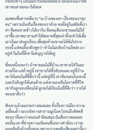
กระทืบซ้ำๆ แต่ไม่มีการไกล่เกลี่ยอะไร ฉะนั้นจึงไม่ง่ายที่
เขาจะเล่าออกมาได้หมด
ผมชอบชื่อสารคดีมาก “ณ บ้านของเขา เรื่องของเราทุก
คน” เพราะมันเป็นเรื่องของเราด้วย คนที่อยู่ในสลัมที่เรา
ด่า คือคนขายข้าวให้เรากิน คือคนเข็นรถขายผลไม้ให้
เราซื้อ เขาพยายามทำให้สะอาดที่สุดเท่าที่จะทำได้เพื่อ
เอาเงินมาส่งลูกเรียน เพื่อสุดท้ายเขาจะได้พ้นไปจาก
ตรงนี้ แต่คนอื่นกลับพูดว่า ทำไมไม่กลับบ้านเกิดล่ะ มา
อยู่ทำไมในที่ที่เขาไม่อนุญาตให้อยู่
พี่คนหนึ่งบอกว่า ถ้าขายผลไม้ที่บ้าน เขาขายได้วันละ
สามกิโล แต่ถ้าอยู่นี่ เขาขายได้ทั้งคันรถเลย อยู่ที่บ้าน 
เขาได้นอนในที่ที่ดีกว่านี้ แต่อยู่ที่นี่ เขาต้องนอนในกองนี้ 
และบังคับลูกให้นอนด้วย แต่เขามองเห็นโอกาสที่ชีวิต
เขากับลูกจะเปลี่ยนได้ ลูกจะได้เรียนในที่ที่ดีกว่า รายได้
ของเขาดีกว่า
ฟังเขาแล้วผมกระจ่างหมดเลย ทั้งเรื่องการเมือง ความ
เหลื่อมล้ำ ระบบจัดการสาธารณูปโภค ไปจนถึงทัศคติ
ของเราที่มองว่าคนจนทำผิดเสมอ มันสั่นเราหมดเลย 
ฉะนั้นเวลาที่อ่านความเห็นคนชั้นกลางด่าม็อบ เราจะ
มองเห็นอีกด้านทั้งหมด เพราะเราเคยฟังเสียงเหล่านี้มา