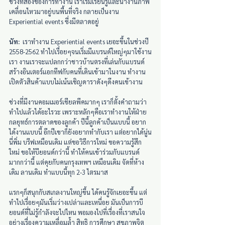
ช่วงที่สองของการทำงาน เราเริ่มเรียนรู้และนำงานภาพ
เคลื่อนไหวมาอยู่บนพื้นที่จริง กลายเป็นงาน 
Experiential events ซึ่งมีตลาดอยู่
นัท:
  เราทำงาน Experiential events เยอะขึ้นในช่วงปี 
2558-2562 ทำไปเรื่อยๆจนเริ่มมีแบรนด์ใหญ่ๆมาใช้งาน
เรา งานเราจะแปลกกว่าชาวบ้านตรงที่เล่นกับแบรนด์ 
สร้างอินเตอร์แอกทีฟกับคนที่เดินเข้ามาในงาน ทำงาน
เปิดตัวสินค้าแบบไม่เน้นเชิญดาราดังๆดึงคนเข้างาน
ช่วงที่มีงานคอมเมอร์เชียลพีคมากๆ เราก็ตั้งคำถามว่า 
ทำไปแล้วได้อะไรวะ เพราะหลักๆคือเราทำงานให้ฝ่าย
กลยุทธ์การตลาดของลูกค้า ปีนี้ลูกค้าเป็นแบบนี้ อยาก
ได้งานแบบนี้ อีกปีเขาก็ยังอยากทำกับเรา แต่อยากได้นู่น
นี่พิ่ม บรีฟเหมือนเดิม แต่ขอวิธีการใหม่ ขอความรู้สึก
ใหม่ ขอให้บียอนด์กว่านี้ ทำให้คนเข้าร่วมกับแบรนด์
มากกว่านี้ แต่คุยกับคนกรุงเทพฯ เหมือนเดิม จัดที่ห้าง
เดิม ลานเดิม ทำแบบนี้ทุก 2-3 ไตรมาส
แรกๆก็สนุกกับสเกลงานใหญ่ขึ้น ได้คนรู้จักเยอะขึ้น แต่
ทำไปเรื่อยๆมันเริ่มว่างเปล่าและเหนื่อย มันเป็นการบี
ยอนด์ที่ไม่รู้กำลังจะไปไหน
พอมองไปที่เรื่องที่เราสนใจ 
อย่างเรื่องความเหลื่อมล้ำ สิทธิ การศึกษา สุขภาพจิต 