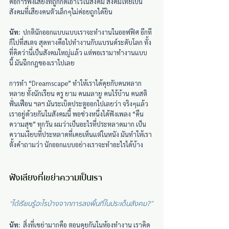
คือการฟังเสียงที่ถูกกดเอาไว้ในสังคม สังคมไทยเป็น
สังคมที่เสียงคนตัวเล็กๆไม่ค่อยถูกได้ยิน
นัท:
  ปกตินักออกแบบแบบเราจะทำงานในออฟฟิศ อีกที
ก็ไปที่สเตจ สุดทางคือไปทำงานกับแบรนด์ระดับโลก ทั้ง
ที่คิดว่านี่เป็นสังคมใหญ่แล้ว แต่พอเรามาทำงานแบบ
นี้ มันฉีกกฎของเราไปเลย
การทำ “Dreamscape” ทำให้เราได้คุยกับคนหลาก
หลาย ทั้งนักเรียน ครู ยาม คนมลายู คนไร้บ้าน คนสติ
ฟั่นเฟือน ฯลฯ มันระเบิดประตูออกไปเลยว่า จริงๆแล้ว
เราอยู่ด้วยกันในสังคมนี้ พอช่วงหนึ่งได้ฟังเพลง “คืน
ความสุข” ทุกวัน ผมว่าเป็นอะไรที่ประหลาดมาก เป็น
ความเงียบที่ประหลาดที่เคยเห็นแต่ในหนัง มันทำให้เรา
ตั้งคำถามว่า นักออกแบบอย่างเราจะทำอะไรได้บ้าง
ฟังเสียงที่เขย่าความเป็นเรา
“ได้เรียนรู้อะไรบ้างจากการลงพื้นที่ในประเด็นสังคม?”
นัท:
  สิ่งที่เขย่ามากคือ ตอนคุยกันในห้องทำงาน เราคิด