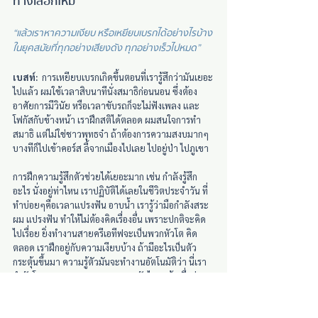
ทางเลือกใหม่
“แล้วเราหาความเงียบ หรือเหยียบเบรกได้อย่างไรบ้าง 
ในยุคสมัยที่ทุกอย่างเสียงดัง ทุกอย่างเร็วไปหมด”
เบสท์:
  การเหยียบเบรกเกิดขึ้นตอนที่เรารู้สึกว่ามันเยอะ
ไปแล้ว ผมใช้เวลาสิบนาทีนั่งสมาธิก่อนนอน ซึ่งต้อง
อาศัยการมีวินัย หรือเวลาขับรถก็จะไม่ฟังเพลง และ
โฟกัสกับข้างหน้า เราฝึกสติได้ตลอด ผมสนใจการทำ
สมาธิ แต่ไม่ใช่ชาวพุทธจ๋า ถ้าต้องการความสงบมากๆ
บางทีก็ไปเข้าคอร์ส ลี้จากเมืองไปเลย ไปอยู่ป่า ไปภูเขา
การฝึกความรู้สึกตัวช่วยได้เยอะมาก เช่น กำลังรู้สึก
อะไร นั่งอยู่ท่าไหน เราปฏิบัติได้เลยในชีวิตประจำวัน ที่
ทำบ่อยๆคือเวลาแปรงฟัน อาบน้ำ เรารู้ว่ามือกำลังสระ
ผม แปรงฟัน ทำให้ไม่ต้องคิดเรื่องอื่น เพราะปกติจะคิด
ไปเรื่อย ยิ่งทำงานสายครีเอทีฟจะเป็นพวกหัวโต คิด
ตลอด เราฝึกอยู่กับความเงียบบ้าง ถ้ามีอะไรเป็นตัว
กระตุ้นขึ้นมา ความรู้ตัวมันจะทำงานอัตโนมัติว่า นี่เรา
กำลังโกรธมากนะ เราจะตอบสนองยังไงวะ ถ้าเมื่อก่อน
จะไม่รู้ว่ากำลังโกรธ ไม่โกรธ แต่โต้กลับเลย