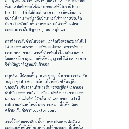
มากๆ เช่น ใช้งบเท่าไหร่ ใช้อุปกรณ์อะไร การประสานกับ
ทีมงาน ปกติเราจะใช้สมองเยอะ แต่ชีวิตเรามี head 
heart hand ถ้าใช้หัวอย่างเดียว เราจะบิดเบือนบาง
อย่างไป งาน “พาใจกลับบ้าน” เราใช้ร่างกายช่วยคิด
ด้วย จริงๆมันเป็นพื้นฐานของมนุษย์ด้วยซ้ำ แต่เวลา
ออกแบบ เราลืมสัญชาตญาณง่ายๆไปเลย
การทำงานกับด้านในของคน เราคิดเชิงตรรกะมากไปไม่
ได้ เพราะชุดประสบการณ์ของแต่ละคนเฉพาะตัวมาก 
เราเลยพยายามบาลานซ์ ทำอย่างไรจึงจะทำงานทาง
โลกและรักษาคุณภาพเชิงจิตวิญญาณไว้ได้ หลายอย่าง
จึงให้สัญชาติญาณเป็นตัวบอก  
มนุษย์เรามีผัสสะพื้นฐาน ตา หู จมูก ลิ้น กาย เราช่วยกัน
ระบุว่า ชุดประสบการณ์แบบไหนที่ช่วยให้คนรู้สึก
ปลอดภัย เช่น เวลาเท้าแตะดิน เราจะรู้สีกดี เวลามอง
ต้นไม้ เราจะสบายใจ การนั่งเอนตัวพิงบางอย่าง เราจะ
ผ่อนคลาย แล้วก็ทำวิจัยด้วย ทำแบบสอบถามว่า สี 
แสง สัมผัส แบบไหนที่พาเขากลับมา ซึ่งได้คำตอบ
คล้ายๆกัน คือการ back to nature
งานนี้จึงเป็นการกลับสู่พื้นฐานของประสาทสัมผัส เรา
ออกแบบพื้นที่ให้เปิดรับพอที่จะให้คนระบายสิ่งที่อยู่ใน