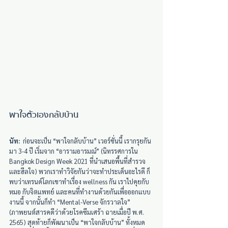
พาใจตัวเองกลับบ้าน
นัท:
  ก่อนจะเป็น “พาใจกลับบ้าน” เวอร์ชั่นนี้ เรากรุยกัน
มา 3-4 ปี เริ่มจาก “อารามอารมณ์” (นิทรรศการใน 
Bangkok Design Week 2021 ที่นำเสนอพื้นที่สำรวจ
และฮีลใจ) พวกเราทำวิจัยกันว่าจะทำประเด็นอะไรดี ก็
พบว่าเทรนด์โลกเขาทำเรื่อง wellness กัน เราไปคุยกับ
หมอ กับจิตแพทย์ และคนที่ทำงานด้วยกันเพื่อออกแบบ
งานนี้ จากนั้นก็ทำ “Mental-Verse จักรวาลใจ” 
(ภาพยนต์สารคดีว่าด้วยโรคซึมเศร้า ฉายเมื่อปี พ.ศ. 
2565) สุดท้ายก็พัฒนาเป็น “พาใจกลับบ้าน” ทั้งหมด