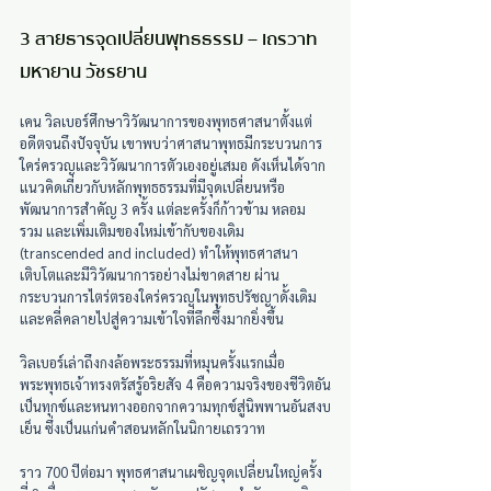
3 สายธารจุดเปลี่ยนพุทธธรรม 
–
 เถรวาท 
มหายาน วัชรยาน
เคน วิลเบอร์ศึกษาวิวัฒนาการของพุทธศาสนาตั้งแต่
อดีตจนถึงปัจจุบัน เขาพบว่าศาสนาพุทธมีกระบวนการ
ใคร่ครวญและวิวัฒนาการตัวเองอยู่เสมอ ดังเห็นได้จาก
แนวคิดเกี่ยวกับหลักพุทธธรรมที่มีจุดเปลี่ยนหรือ
พัฒนาการสำคัญ 3 ครั้ง แต่ละครั้งก็ก้าวข้าม หลอม
รวม และเพิ่มเติมของใหม่เข้ากับของเดิม 
(transcended and included) ทำให้พุทธศาสนา
เติบโตและมีวิวัฒนาการอย่างไม่ขาดสาย ผ่าน
กระบวนการไตร่ตรองใคร่ครวญในพุทธปรัชญาดั้งเดิม
และคลี่คลายไปสู่ความเข้าใจที่ลึกซึ้งมากยิ่งขึ้น
วิลเบอร์เล่าถึงกงล้อพระธรรมที่หมุนครั้งแรกเมื่อ
พระพุทธเจ้าทรงตรัสรู้อริยสัจ 4 คือความจริงของชีวิตอัน
เป็นทุกข์และหนทางออกจากความทุกข์สู่นิพพานอันสงบ
เย็น ซึ่งเป็นแก่นคำสอนหลักในนิกายเถรวาท 
ราว 700 ปีต่อมา พุทธศาสนาเผชิญจุดเปลี่ยนใหญ่ครั้ง