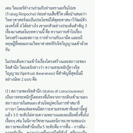
เคน วิลเบอร์ทำงานร่วมกับท่านทราเลกรินโปเช 
(Traleg Rinpoche) ก่อนท่านเสียชีวิต เพื่อนำเสนอว่า
วิทยาศาสตร์จะเป็นประโยชน์ให้พุทธศาสนาวิวัฒน์ตัว
เองครั้งที่ 4 ได้อย่างไร เขายกตัวอย่างประเด็นสำคัญ 3 
เรื่องมาเสนอในบทความนี้ คือ ความการเข้าใจเรื่อง
โครงสร้างและสภาวะ การทำงานกับเงามืด และอภิ
ทฤษฎีที่หลอมรวมวิทยาศาสตร์กับจิตวิญญาณเข้าด้วย
กัน
ในประเด็นความเข้าใจเรื่องโครงสร้างและสภาวะของ
จิตสำนึก วิลเบอร์กล่าวว่า ความตระหนักรู้ทางจิต
วิญญาณ (Spiritual Awareness) ที่สำคัญที่สุดนั้นมี
อย่างน้อย 2 แบบ คือ
(1) สภาวะของจิตสำนึก (states of consciousness) 
เป็นการตระหนักรู้โดยตรงที่เกิดจากการกลับเข้ามามอง
สภาวะภายในตนเอง ส่วนใหญ่พบในการทำสมาธิ
ภาวนา โดยแต่ละคนมีสภาวะตามธรรมชาติเหล่านี้อยู่
แล้ว 3-5 ระดับไล่ตามความหยาบและละเอียดยิ่งขึ้นไป
เรื่อยๆ เช่น ในนิกายวัชรยานและนิกายเวทานตะแบ่ง
สภาวะของจิตสำนึกเป็น 5 ระดับคือ การตื่น – การฝัน - 
การหลับลึก – ความว่างหรือการมีสติตัวรู้ - สติรวมเป็น