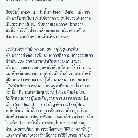
ปัจจุบันนี้ พุทธศาสนาในพื้นที่ต่างๆกำลังก่อกำเนิดการ
พัฒนาขั้นพหุนิยม เห็นได้จากความสนใจประเด็นความ
เป็นธรรมทางสังคม เน้นความเสมอภาค ปราศจาก
ชนชั้น คำนึงถึงสิ่งแวดล้อมและระบบนิเวศ ต่อต้าน
สงคราม ส่งเสริมความเท่าเทียมทางเพศ
จะเห็นได้ว่า สำนักพุทธสายต่างๆที่อยู่ในระดับ
พัฒนาการต่างกัน จะมีมุมมองการตีความหลักธรรมแตก
ต่างกัน และเราสามารถนำเรื่องของระดับมามอง
พัฒนาการของปัจเจกบุคคลได้ด้วย วิลเบอร์ย้ำว่า การมี
แผนที่ระดับพัฒนาการอยู่ในใจเป็นสิ่งสำคัญมากสำหรับ
ผู้ฝึกภาวนา เพราะเราจะรู้ได้ว่าครูสอนภาวนาของเรา
อยู่ระดับพัฒนาการไหน และครูเองก็สามารถใช้มุมมอง
เช่นนี้มาพิจารณาหลักพุทธธรรมได้รอบด้านขึ้น โดย
คัมภีร์ส่วนมากอยู่ในระดับบูรณาการ และสภาวะหนึ่ง
เดียว (nondual state) แต่มักถูกตีความโดยผู้สอน
ระดับต่ำกว่า ดังนั้นระบบการฝึกภาวนาที่สมบูรณ์ จะ
ต้องพิจารณาการพัฒนาทั้งสภาวะและโครงสร้างของจิต
ไปพร้อมกัน และสิ่งนี้ควรปรากฏในพระธรรมคำสอน
ด้วย โดยการพัฒนาสภาวะคือการหาวิธีที่เราจะ “ตื่นรู้” 
และการพัฒนาโครงสร้างคือการหาวิธีที่เราจะ “เติบโต” 