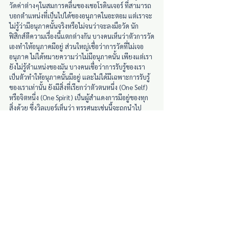
วัดค่าต่างๆในสมการคลื่นของเชอโรดินเจอร์ ที่สามารถ
บอกตำแหน่งที่เป็นไปได้ของอนุภาคในอะตอม แต่เราจะ
ไม่รู้ว่ามีอนุภาคนั้นจริงหรือไม่จนว่าจะลงมือวัด นัก
ฟิสิกส์ตีความเรื่องนี้แตกต่างกัน บางคนเห็นว่าตัวการวัด
เองทำให้อนุภาคมีอยู่ ส่วนใหญ่เชื่อว่าการวัดที่ไม่เจอ
อนุภาค ไม่ได้หมายความว่าไม่มีอนุภาคนั้น เพียงแต่เรา
ยังไม่รู้ตำแหน่งของมัน บางคนเชื่อว่าการรับรู้ของเรา
เป็นตัวทำให้อนุภาคนั้นมีอยู่ และไม่ได้มีเฉพาะการรับรู้
ของเราเท่านั้น ยังมีสิ่งที่เรียกว่าตัวตนหนึ่ง (One Self) 
หรือจิตหนึ่ง (One Spirit) เป็นผู้สำแดงการมีอยู่ของทุก
สิ่งด้วย ซึ่งวิลเบอร์เห็นว่า ทรรศนะเช่นนี้จะถูกนำไป
สนองอัตตาที่ว่า เราสามารถคิดดลบันดาลทุกสิ่งที่
ต้องการได้
เขาบอกว่า สิ่งที่น่าเชื่อถือกว่าคือมุมมองเรื่อง “จักรวาล
วิวัฒน์ตนเอง” เช่น แนวคิดว่า อีรอส (Eros – เทพแห่ง
การสร้างสรรค์ในตำนานกรีก) เป็นพลังงานแรกเริ่มที่ก่อ
ให้เกิดสรรพสิ่งต่างๆในจักรวาล รวมทั้งก่อเกิด
กระบวนการวิวัฒนาการและการกลายพันธุ์ของสิ่งมี
ชีวิต ซึ่งสอดคล้องกับความคิดที่ว่า จักรวาลเป็นหน่วย
จัดการตนเอง (self-organization) นอกเหนือไปจากการ
มีพลังนิวเคลียร์ พลังแม่เหล็กไฟฟ้า และแรงโน้มถ่วง