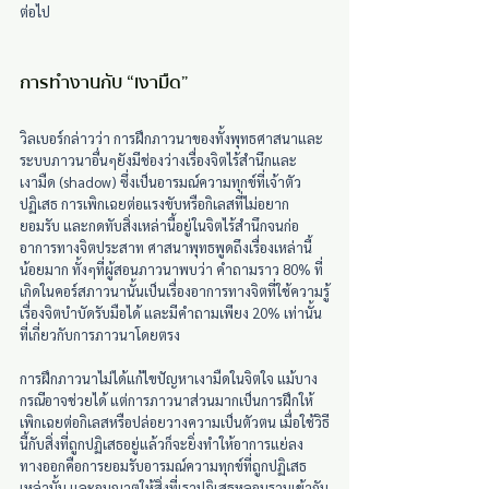
ต่อไป
การทำงานกับ “เงามืด” 
วิลเบอร์กล่าวว่า การฝึกภาวนาของทั้งพุทธศาสนาและ
ระบบภาวนาอื่นๆยังมีช่องว่างเรื่องจิตไร้สำนึกและ
เงามืด (shadow) ซึ่งเป็นอารมณ์ความทุกข์ที่เจ้าตัว
ปฏิเสธ การเพิกเฉยต่อแรงขับหรือกิเลสที่ไม่อยาก
ยอมรับ และกดทับสิ่งเหล่านี้อยู่ในจิตไร้สำนึกจนก่อ
อาการทางจิตประสาท ศาสนาพุทธพูดถึงเรื่องเหล่านี้
น้อยมาก ทั้งๆที่ผู้สอนภาวนาพบว่า คำถามราว 80% ที่
เกิดในคอร์สภาวนานั้นเป็นเรื่องอาการทางจิตที่ใช้ความรู้
เรื่องจิตบำบัดรับมือได้ และมีคำถามเพียง 20% เท่านั้น
ที่เกี่ยวกับการภาวนาโดยตรง
การฝึกภาวนาไม่ได้แก้ไขปัญหาเงามืดในจิตใจ แม้บาง
กรณีอาจช่วยได้ แต่การภาวนาส่วนมากเป็นการฝึกให้
เพิกเฉยต่อกิเลสหรือปล่อยวางความเป็นตัวตน เมื่อใช้วิธี
นี้กับสิ่งที่ถูกปฏิเสธอยู่แล้วก็จะยิ่งทำให้อาการแย่ลง 
ทางออกคือการยอมรับอารมณ์ความทุกข์ที่ถูกปฏิเสธ
เหล่านั้น และอนุญาตให้สิ่งที่เราปฏิเสธหลอมรวมเข้ากับ