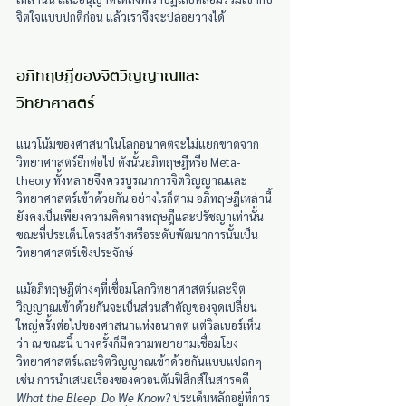
จิตใจแบบปกติก่อน แล้วเราจึงจะปล่อยวางได้ 
อภิทฤษฎีของจิตวิญญาณและ
วิทยาศาสตร์ 
แนวโน้มของศาสนาในโลกอนาคตจะไม่แยกขาดจาก
วิทยาศาสตร์อีกต่อไป ดังนั้นอภิทฤษฎีหรือ Meta-
theory ทั้งหลายจึงควรบูรณาการจิตวิญญาณและ
วิทยาศาสตร์เข้าด้วยกัน อย่างไรก็ตาม อภิทฤษฎีเหล่านี้
ยังคงเป็นเพียงความคิดทางทฤษฎีและปรัชญาเท่านั้น 
ขณะที่ประเด็นโครงสร้างหรือระดับพัฒนาการนั้นเป็น
วิทยาศาสตร์เชิงประจักษ์
แม้อภิทฤษฎีต่างๆที่เชื่อมโลกวิทยาศาสตร์และจิต
วิญญาณเข้าด้วยกันจะเป็นส่วนสำคัญของจุดเปลี่ยน
ใหญ่ครั้งต่อไปของศาสนาแห่งอนาคต แต่วิลเบอร์เห็น
ว่า ณ ขณะนี้ บางครั้งก็มีความพยายามเชื่อมโยง
วิทยาศาสตร์และจิตวิญญาณเข้าด้วยกันแบบแปลกๆ 
เช่น การนำเสนอเรื่องของควอนตัมฟิสิกส์ในสารคดี 
What the Bleep  Do We Know?
ประเด็นหลักอยู่ที่การ