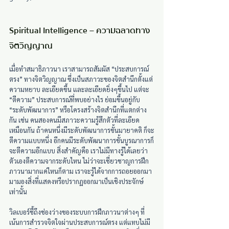
Spiritual Intelligence – ความฉลาดทาง
จิตวิญญาณ
เมื่อทำสมาธิภาวนา เราสามารถสัมผัส “ประสบการณ์
ตรง” ทางจิตวิญญาณ ซึ่งเป็นสภาวะของจิตสำนึกตั้งแต่
ความหยาบ ละเอียดขึ้น และละเอียดยิ่งๆขึ้นไป แต่จะ 
“ตีความ” ประสบการณ์ที่พบอย่างไร ย่อมขึ้นอยู่กับ 
“ระดับพัฒนาการ” หรือโครงสร้างจิตสำนึกที่แตกต่าง
กัน เช่น คนสองคนมีสภาวะความรู้สึกตัวที่ละเอียด
เหมือนกัน ถ้าคนหนึ่งมีระดับพัฒนาการขั้นมายาคติ ก็จะ
ตีความแบบหนึ่ง อีกคนมีระดับพัฒนาการขั้นบูรณาการก็
จะตีความอีกแบบ สิ่งสำคัญคือ เราไม่มีทางรู้ได้เลยว่า
ตัวเองตีความจากระดับไหน ไม่ว่าจะเชี่ยวชาญการฝึก
ภาวนามากแค่ไหนก็ตาม เราจะรู้ได้จากการถอยออกมา
มามองสิ่งที่แสดงหรือปรากฏออกมาเป็นเชิงประจักษ์
เท่านั้น
วิลเบอร์ชี้ถึงช่องว่างของระบบการฝึกภาวนาต่างๆ ที่
เน้นการสำรวจจิตใจผ่านประสบการณ์ตรง แต่แทบไม่มี