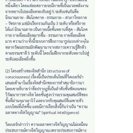
หนึ่งเดียว โดยแต่ละสภาวะจะมีกายที่เป็นมวลพลังงาน
จากหยาบไปละเอียดรองรับอยู่ 5 ระดับเช่นกันคือ 
นิรมาณกาย - สัมโภคกาย - ธรรมกาย – สวภาวิกะกาย 
– วัชรกาย แต่มักเรียกรวมกันเป็น 3 ระดับ หรือตรีกาย 
ได้แก่ นิรมาณกาย เป็นกายเนื้อขั้นหยาบที่สุด – สัมโภค
กาย กายที่ละเอียดมากขึ้น - ธรรมกาย กายที่ละเอียด
มาก ความว่าง ทั้งนี้ระบบการฝึกภาวนารูปแบบต่างๆใน
หลากวัฒนธรรมมักพัฒนามาจากสภาวะความรู้สึกตัว
ตามธรรมชาติ 5 ระดับนี้ โดยเริ่มฝึกจากระดับหยาบไปสู่
ระดับละเอียดยิ่งขึ้น 
(2) โครงสร้างของจิตสำนึก (structures of 
consciousness) เรื่องนี้เป็นประเด็นใหม่ที่วิลเบอร์นำ
เสนอเข้ามาในเรื่องจิตสำนึกของการทำสมาธิภาวนา 
โดยเขาอธิบายว่าคือปรากฏที่เป็นลำดับขั้นชัดเจนของ
วิวัฒนาการทางจิต โดยขั้นสูงกว่าจะรวมคุณสมบัติของ
ขั้นที่ผ่านๆมาเอาไว้ และบวกกับคุณสมบัติเฉพาะตัว
แบบใหม่ที่เกิดขึ้น และมีการเรียกสิ่งนี้กันว่าเป็น “ความ
ฉลาดทางจิตวิญญาณ” (spiritual intelligence) 
วิลเบอร์กล่าวว่า ความฉลาดทางจิตวิญญาณไม่เหมือน
ประสบการณ์ทางจิตวิญญาณ เพราะประสบการณ์ทาง