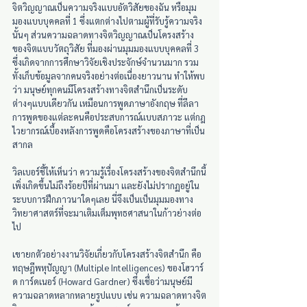
จิตวิญญาณเป็นความจริงแบบอัตวิสัยของฉัน หรือมุม
มองแบบบุคคลที่ 1 ซึ่งแตกต่างไปตามผู้ที่รับรู้ความจริง
นั้นๆ ส่วนความฉลาดทางจิตวิญญาณเป็นโครงสร้าง
ของจิตแบบวัตถุวิสัย ที่มองผ่านมุมมองแบบบุคคลที่ 3 
ซึ่งเกิดจากการศึกษาวิจัยเชิงประจักษ์จำนวนมาก รวม
ทั้งเก็บข้อมูลจากคนจริงอย่างต่อเนื่องยาวนาน ทำให้พบ
ว่า มนุษย์ทุกคนมีโครงสร้างทางจิตสำนึกเป็นระดับ
ต่างๆแบบเดียวกัน เหมือนการพูดภาษาอังกฤษ ที่ลีลา
การพูดของแต่ละคนคือประสบการณ์แบบสภาวะ แต่กฎ
ไวยากรณ์เบื้องหลังการพูดคือโครงสร้างของภาษาที่เป็น
สากล 
วิลเบอร์ชี้ให้เห็นว่า ความรู้เรื่องโครงสร้างของจิตสำนึกนี้
เพิ่งเกิดขึ้นไม่ถึงร้อยปีที่ผ่านมา และยังไม่ปรากฏอยู่ใน
ระบบการฝึกภาวนาใดๆเลย นี่จึงเป็นเป็นมุมมองทาง
วิทยาศาสตร์ที่จะมาเติมเต็มพุทธศาสนาในก้าวย่างต่อ
ไป
เขายกตัวอย่างงานวิจัยเกี่ยวกับโครงสร้างจิตสำนึก คือ 
ทฤษฎีพหุปัญญา (Multiple Intelligences) ของโฮวาร์
ด การ์ดเนอร์ (Howard Gardner) ซึ่งเชื่อว่ามนุษย์มี
ความฉลาดหลากหลายรูปแบบ เช่น ความฉลาดทางจิต