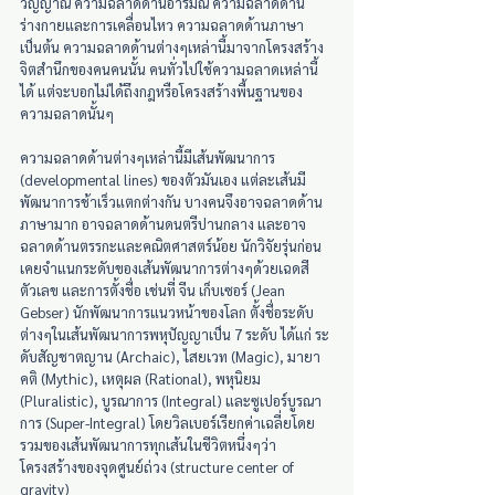
วิญญาณ ความฉลาดด้านอารมณ์ ความฉลาดด้าน
ร่างกายและการเคลื่อนไหว ความฉลาดด้านภาษา 
เป็นต้น ความฉลาดด้านต่างๆเหล่านี้มาจากโครงสร้าง
จิตสำนึกของคนคนนั้น คนทั่วไปใช้ความฉลาดเหล่านี้
ได้ แต่จะบอกไม่ได้ถึงกฎหรือโครงสร้างพื้นฐานของ
ความฉลาดนั้นๆ
ความฉลาดด้านต่างๆเหล่านี้มีเส้นพัฒนาการ 
(developmental lines) ของตัวมันเอง แต่ละเส้นมี
พัฒนาการช้าเร็วแตกต่างกัน บางคนจึงอาจฉลาดด้าน
ภาษามาก อาจฉลาดด้านดนตรีปานกลาง และอาจ
ฉลาดด้านตรรกะและคณิตศาสตร์น้อย นักวิจัยรุ่นก่อน
เคยจำแนกระดับของเส้นพัฒนาการต่างๆด้วยเฉดสี 
ตัวเลข และการตั้งชื่อ เช่นที่ จีน เก็บเซอร์ (Jean 
Gebser) นักพัฒนาการแนวหน้าของโลก ตั้งชื่อระดับ
ต่างๆในเส้นพัฒนาการพหุปัญญาเป็น 7 ระดับ ได้แก่ ระ
ดับสัญชาตญาน (Archaic), ไสยเวท (Magic), มายา
คติ (Mythic), เหตุผล (Rational), พหุนิยม 
(Pluralistic), บูรณาการ (Integral) และซูเปอร์บูรณา
การ (Super-Integral) โดยวิลเบอร์เรียกค่าเฉลี่ยโดย
รวมของเส้นพัฒนาการทุกเส้นในชีวิตหนึ่งๆว่า 
โครงสร้างของจุดศูนย์ถ่วง (structure center of 
gravity) 