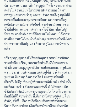
ที่ 2 เมื่อพระนาคารชุน นักพุทธปรัชญาสำนักมาธยมิกะ
นิกายมหายาน กล่าวถึง “สุญญตา” หรือความว่าง ท่าน
สงสัยในความเป็นทวิภาวะของสังสาระและนิพพาน 
(หรือรูปและความว่าง) และพบว่าความจริงสูงสุดไม่มี
สภาวะที่แบ่งแยก พุทธภาวะเป็นทางสายกลางที่อยู่
เหนือโลกแห่งทวิภาวะที่เป็นขั้วตรงข้าม เป้าหมายของ
ชีวิตไม่ใช่การข้ามจากสังสาระหรือชีวิตทางโลกไปสู่
นิพพาน หากในสังสาระมีนิพพาน ในนิพพานมีสังสาระ 
การฝึกภาวนาให้มองเห็นสิ่งต่างๆตามความเป็นจริงโดย
ปราศจากการคิดปรุงแต่ง คือการอยู่ในสภาวะนิพพาน
แล้ว
ปรัชญาสุญญตาส่งอิทธิพลต่อพุทธศาสนานิกายโยคา
จารหรือนิกายวิชญาณวาท ที่กล่าวถึงหัวใจของความ
จริงคือ สภาวะสุญญตาที่ไร้การแบ่งแยกระหว่างรูปและ
ความว่าง ท่านอสังคะและวสุพันธุใช้คำว่าจิตแทนคำว่า
รูป ท่านเห็นว่าทุกสิ่งมาจากจิต จิตและรูปเป็นหนึ่ง
เดียวกัน ไม่มีรูปที่คงอยู่หรือแยกออกไปจากจิต ตัวจิตนั้น
เองคือความว่าง ด้วยทรรศนะเช่นนี้ ทำให้ทุกอย่างใน
ชีวิตประจำวันเป็นหนทางบรรลุธรรมได้ โดยเริ่มจากการ
ฝึกสติในชีวิตประจำวัน นี่เป็นการเปิดประตูสู่จุดเปลี่ยน
สำคัญครั้งที่ 3 คือการเกิดนิกายตันตระหรือวัชรยาน 
นิกายตันตระเจริญรุ่งเรืองที่มหาวิทยาลัยนาลันทาใน