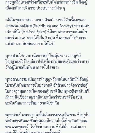
การพูดถึงโครงสร้างหรือระดับพัฒนาการทางจิต ซึ่งอยู่
เบื้องหลังการตีความประสบการณ์ต่างๆ 
เช่นในพุทธศาสนา เขายกตัวอย่างงานวิจัยเรื่อง
พุทธ
ศาสนาและสังคม
 (Buddhism and Society) ของ เมลฟ
อร์ด สปิโร (Melford Spiro) ที่ศึกษาศาสนาพุทธในเมีย
นมาร์ และแบ่งออกได้เป็น 3 กลุ่ม ซึ่งสอดคล้องกับการ
แบ่งตามระดับพัฒนาการ ได้แก่ 
พุทธสายไสยเวท เน้นการปกป้องคุ้มครองจากภูตผี
วิญญาณชั่วร้าย มีการใช้เครื่องรางของขลังและร่างทรง 
จัดอยู่ในระดับพัฒนาการขั้นไสยเวท
พุทธสายกรรม เน้นการทำบุญหวังผลในชาติหน้า จัดอยู่
ในระดับพัฒนาการขั้นมายาคติ อีกตัวอย่างคือการต่อสู้
ในสงครามกลางเมืองของกลุ่มชาตินิยมพุทธสิงหลในศรี
ลังกา ซึ่งเชื่อว่าชนชาติตนเหนือกว่าชนชาติอื่น เป็น
ระดับพัฒนาการขั้นมายาคติเช่นกัน
พุทธสายนิพพาน กลุ่มนี้สนใจการบรรลุนิพพาน ซึ่งอยู่ใน
ระดับการพัฒนาขั้นเหตุผล มีความใกล้เคียงกับคำสอน
ของพระพุทธเจ้าในนิกายเถรวาท ซึ่งไม่มีการแบ่งแยก
เพศ สีผิว ชนชั้นวรรณะ และเชื้อชาติ 