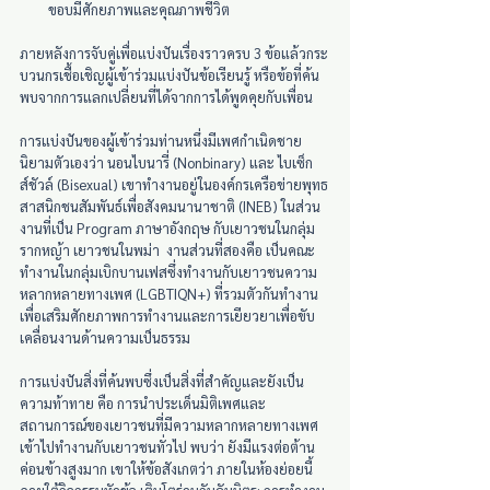
ขอบมีศักยภาพและคุณภาพชีวิต
ภายหลังการจับคู่เพื่อแบ่งปันเรื่องราวครบ 3 ข้อแล้วกระ
บวนกรเชื้อเชิญผู้เข้าร่วมแบ่งปันข้อเรียนรู้ หรือข้อที่ค้น
พบจากการแลกเปลี่ยนที่ได้จากการได้พูดคุยกับเพื่อน
การแบ่งปันของผู้เข้าร่วมท่านหนึ่งมีเพศกำเนิดชาย 
นิยามตัวเองว่า นอนไบนารี่ (Nonbinary) และ ไบเซ็ก
ส์ชัวล์ (Bisexual) เขาทำงานอยู่ในองค์กรเครือข่ายพุทธ
สาสนิกชนสัมพันธ์เพื่อสังคมนานาชาติ (INEB) ในส่วน
งานที่เป็น Program ภาษาอังกฤษ กับเยาวชนในกลุ่ม
รากหญ้า เยาวชนในพม่า  งานส่วนที่สองคือ เป็นคณะ
ทำงานในกลุ่มเบิกบานเฟสซึ่งทำงานกับเยาวชนความ
หลากหลายทางเพศ (LGBTIQN+) ที่รวมตัวกันทำงาน
เพื่อเสริมศักยภาพการทำงานและการเยียวยาเพื่อขับ
เคลื่อนงานด้านความเป็นธรรม
การแบ่งปันสิ่งที่ค้นพบซึ่งเป็นสิ่งที่สำคัญและยังเป็น
ความท้าทาย คือ การนำประเด็นมิติเพศและ
สถานการณ์ของเยาวชนที่มีความหลากหลายทางเพศ
เข้าไปทำงานกับเยาวชนทั่วไป พบว่า ยังมีแรงต่อต้าน
ค่อนข้างสูงมาก เขาให้ข้อสังเกตว่า ภายในห้องย่อยนี้ 