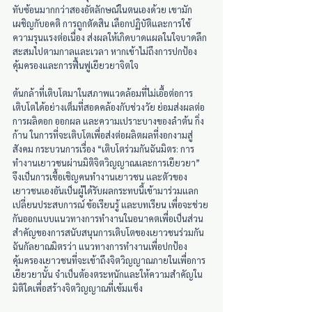
ทับซ้อนมากกว่าสองอัตลักษณ์ในตนเองด้วย เขามัก
เผชิญกับอคติ การถูกตัดสิน เลือกปฏิบัติและการใช้
ความรุนแรงต่อเนื่อง ส่งผลให้เกิดบาดแผลในใจบาดลึก 
สะสมไปตามกาลและเวลา หากเข้าไม่ถึงการปกป้อง
คุ้มครองและการฟื้นฟูเยียวยาจิตใจ
ต้นกล้าที่เติบโตมาในสภาพแวดล้อมที่ไม่เอื้อต่อการ
เติบโตได้อย่างเต็มที่สอดคล้องกับช่วงวัย ย่อมส่งผลต่อ
การผลิดอก ออกผล และความเปราะบางของลำต้น กิ่ง
ก้าน ในการที่จะเติบโตเพื่อส่งต่อผลิตผลที่งอกงามสู่
สังคม กระบวนการเรื่อง “เติบโตร่วมกันฉันมิตร: การ
ทำงานเยาวชนผ่านมิติจิตวิญญาณและการเยียวยา” 
จึงเป็นการเชื้อเชิญคนทำงานเยาวชน และตัวของ
เยาวชนเองอันเป็นผู้ได้รับผลกระทบนี้เข้ามาร่วมแลก
เปลี่ยนประสบการณ์ ข้อเรียนรู้ และบทเรียน เพื่อจะช่วย
กันออกแบบแนวทางการทำงานในอนาคตเพื่อเป็นส่วน
สำคัญของการสนับสนุนการเติบโตของเยาวชนร่วมกัน 
ฉันกัลยาณมิตรว่า แนวทางการทำงานเพื่อปกป้อง 
คุ้มครองเยาวชนที่จะเข้าถึงจิตวิญญาณภายในเพื่อการ
เยียวยานั้น จำเป็นต้องตระหนักและให้ความสำคัญใน
มิติใดเพื่อสร้างจิตวิญญาณที่เข้มแข็ง