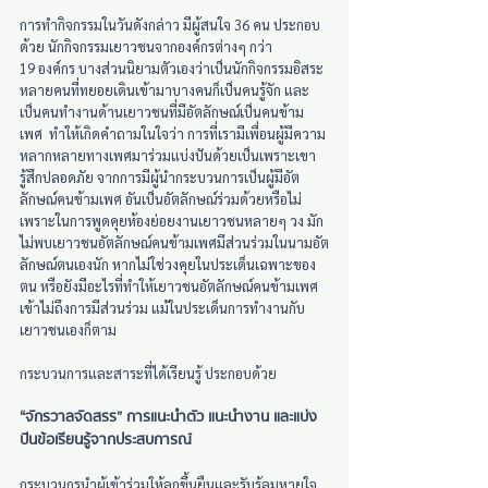
การทำกิจกรรมในวันดังกล่าว มีผู้สนใจ 36 คน ประกอบ
ด้วย นักกิจกรรมเยาวชนจากองค์กรต่างๆ กว่า 
19 องค์กร บางส่วนนิยามตัวเองว่าเป็นนักกิจกรรมอิสระ 
หลายคนที่ทยอยเดินเข้ามาบางคนก็เป็นคนรู้จัก และ
เป็นคนทำงานด้านเยาวชนที่มีอัตลักษณ์เป็นคนข้าม
เพศ  ทำให้เกิดคำถามในใจว่า การที่เรามีเพื่อนผู้มีความ
หลากหลายทางเพศมาร่วมแบ่งปันด้วยเป็นเพราะเขา
รู้สึกปลอดภัย จากการมีผู้นำกระบวนการเป็นผู้มีอัต
ลักษณ์คนข้ามเพศ อันเป็นอัตลักษณ์ร่วมด้วยหรือไม่ 
เพราะในการพูดคุยห้องย่อยงานเยาวชนหลายๆ วง มัก
ไม่พบเยาวชนอัตลักษณ์คนข้ามเพศมีส่วนร่วมในนามอัต
ลักษณ์ตนเองนัก หากไม่ใช่วงคุยในประเด็นเฉพาะของ
ตน หรือยังมีอะไรที่ทำให้เยาวชนอัตลักษณ์คนข้ามเพศ
เข้าไม่ถึงการมีส่วนร่วม แม้ในประเด็นการทำงานกับ
เยาวชนเองก็ตาม
กระบวนการและสาระที่ได้เรียนรู้ ประกอบด้วย
“จักรวาลจัดสรร” การแนะนำตัว แนะนำงาน และแบ่ง
ปันข้อเรียนรู้จากประสบการณ์
กระบวนกรนำผู้เข้าร่วมให้ลุกขึ้นยืนและรับรู้ลมหายใจ