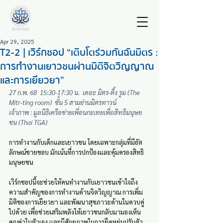
Apr 29, 2025
T2-2 | เวิร์กชอป “เติบโตร่วมกันฉันมิตร :
การทำงานเยาวชนผ่านมิติจิตวิญญาณ
และการเยียวยา”
27 ก.พ. 68  15:30-17:30 น.  เดอะ มิตร-ติ้ง รูม (The 
Mitr-ting room)  ชั้น 5 สามย่านมิตรทาวน์
เจ้าภาพ : มูลนิธิเครือข่ายเพื่อนกะเทยเพื่อสิทธิมนุษย
ชน (Thai TGA)
การทำงานกับเด็กและเยาวชน โดยเฉพาะกลุ่มที่มีอัต
ลักษณ์ชายขอบ มักเน้นที่การปกป้องและคุ้มครองสิทธิ
มนุษยชน
เวิร์กชอปนี้จะช่วยให้คนทำงานกับเยาวชนเข้าใจถึง
ความสำคัญของการทำงานด้านจิตวิญญาณ การเพิ่ม
มิติของการเยียวยา และพัฒนาสุขภาวะด้านในควบคู่
ไปด้วย เพื่อช่วยเสริมพลังให้เยาวชนกลับมามองเห็น
คุณค่าในตัวเอง และมีศักยภาพในการยืดหยุ่นปรับตัว 