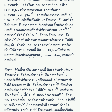
ภายใต้กิจกรรมหัวข้อ เติบโตร่วมกันฉันมิตร: การทำงาน
เยาวชนผ่านมิติจิตวิญญาณและการเยียวยา มีกลุ่ม 
LGBTIQN+ เข้าร่วมหลายคน เขาสะท้อนว่า 
เยาวชนLGBTIQN+ นั้นมีความต้องการการยอมรับอยู่
มาก และเป็นกลุ่มที่เผชิญปัญหาด้านความสัมพันธ์เชิง
ลึกในทุกระดับจากการถูกปฏิเสธตัวตน ตั้งแต่การไม่ถูก
ยอมรับจากคนครอบครัว ทำให้เขาหรือเธอเหล่านั้นไม่
สามารถใช้ชีวิตได้อย่างเป็นตัวของตัวเอง  ภาวะดัง
กล่าวทำให้การไปทำงานร่วมกับประเด็นเยาวชนในมิติ
อื่นๆ ค่อนข้างลำบาก และขาดการมีส่วนร่วม เราก็จะ
เห็นนักกิจกรรมเยาวชนที่เป็น LGBTIQN+ มักทำงาน
และรวมกันอยู่ในกลุ่มชุมชน (Communities) ตนเองเป็น
ส่วนใหญ่
ข้อเรียนรู้ข้อที่สองคือ พบว่า จุดที่เป็นจุดร่วมสำหรับงาน
ด้านเยาวชนอัตลักษณ์ชายขอบ คือ การสร้างพื้นที่
ปลอดภัยที่ทำให้เยาวชนทุกอัตลักษณ์มีอยู่จริงและเข้า
ถึงได้ โดยเฉพาะเมื่อมีอัตลักษณ์ชายขอบทับซ้อนด้วย 
ส่วนใหญ่จะยิ่งรู้สึกว่า ตนไม่มีอำนาจ ฉะนั้น คนทำงาน
ต้องสร้างพื้นที่เพื่อโอบอุ้ม แสดงถึงการยอมรับในตัวตน
ของเขาเหล่านั้น และต้องการทำงานด้านเยียวยา ในที่นี้
หมายถึงการทำให้เยาวชนเหล่านี้ ตระหนักได้ว่า โดย
แท้จริงแล้ว เขาเป็นคนที่มีศักยภาพเพียงพอที่ตัดสินใจ 