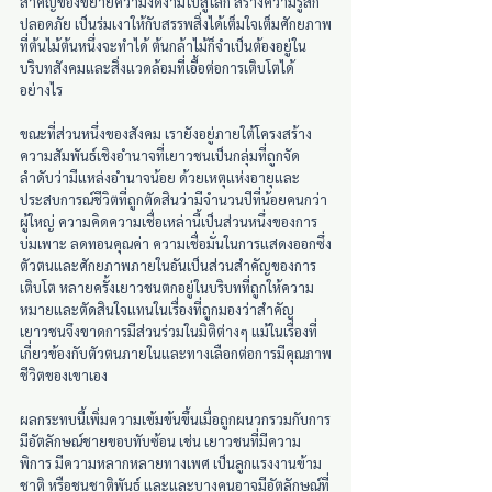
สำคัญของขยายความงดงามไปสู่โลก สร้างความรู้สึก
ปลอดภัย เป็นร่มเงาให้กับสรรพสิ่งได้เต็มใจเต็มศักยภาพ
ที่ต้นไม้ต้นหนึ่งจะทำได้ ต้นกล้าไม้ก็จำเป็นต้องอยู่ใน
บริบทสังคมและสิ่งแวดล้อมที่เอื้อต่อการเติบโตได้
อย่างไร
ขณะที่ส่วนหนึ่งของสังคม เรายังอยู่ภายใต้โครงสร้าง
ความสัมพันธ์เชิงอำนาจที่เยาวชนเป็นกลุ่มที่ถูกจัด
ลำดับว่ามีแหล่งอำนาจน้อย ด้วยเหตุแห่งอายุและ
ประสบการณ์ชีวิตที่ถูกตัดสินว่ามีจำนวนปีที่น้อยคนกว่า
ผู้ใหญ่ ความคิดความเชื่อเหล่านี้เป็นส่วนหนึ่งของการ
บ่มเพาะ ลดทอนคุณค่า ความเชื่อมั่นในการแสดงออกซึ่ง
ตัวตนและศักยภาพภายในอันเป็นส่วนสำคัญของการ
เติบโต หลายครั้งเยาวชนตกอยู่ในบริบทที่ถูกให้ความ
หมายและตัดสินใจแทนในเรื่องที่ถูกมองว่าสำคัญ 
เยาวชนจึงขาดการมีส่วนร่วมในมิติต่างๆ แม้ในเรื่องที่
เกี่ยวข้องกับตัวตนภายในและทางเลือกต่อการมีคุณภาพ
ชีวิตของเขาเอง
ผลกระทบนี้เพิ่มความเข้มข้นขึ้นเมื่อถูกผนวกรวมกับการ
มีอัตลักษณ์ชายขอบทับซ้อน เช่น เยาวชนที่มีความ
พิการ มีความหลากหลายทางเพศ เป็นลูกแรงงานข้าม
ชาติ หรือชนชาติพันธุ์ และและบางคนอาจมีอัตลักษณ์ที่