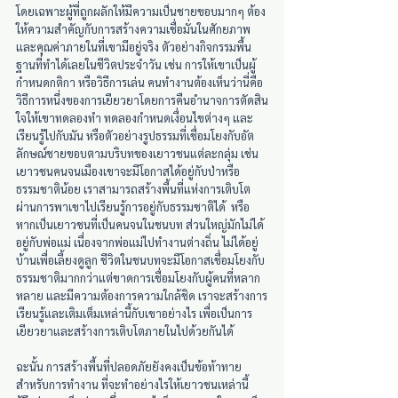
โดยเฉพาะผู้ที่ถูกผลักให้มีความเป็นชายขอบมากๆ ต้อง
ให้ความสำคัญกับการสร้างความเชื่อมั่นในศักยภาพ
และคุณค่าภายในที่เขามีอยู่จริง ตัวอย่างกิจกรรมพื้น
ฐานที่ทำได้เลยในชีวิตประจำวัน เช่น การให้เขาเป็นผู้
กำหนดกติกา หรือวิธีการเล่น คนทำงานต้องเห็นว่านี่คือ
วิธีการหนึ่งของการเยียวยาโดยการคืนอำนาจการตัดสิน
ใจให้เขาทดลองทำ ทดลองกำหนดเงื่อนไขต่างๆ และ
เรียนรู้ไปกับมัน หรือตัวอย่างรูปธรรมที่เชื่อมโยงกับอัต
ลักษณ์ชายขอบตามบริบทของเยาวชนแต่ละกลุ่ม เช่น 
เยาวชนคนจนเมืองเขาจะมีโอกาสได้อยู่กับป่าหรือ
ธรรมชาติน้อย เราสามารถสร้างพื้นที่แห่งการเติบโต
ผ่านการพาเขาไปเรียนรู้การอยู่กับธรรมชาติได้  หรือ
หากเป็นเยาวชนที่เป็นคนจนในชนบท ส่วนใหญ่มักไม่ได้
อยู่กับพ่อแม่ เนื่องจากพ่อแม่ไปทำงานต่างถิ่น ไม่ได้อยู่
บ้านเพื่อเลี้ยงดูลูก ชีวิตในชนบทจะมีโอกาสเชื่อมโยงกับ
ธรรมชาติมากกว่าแต่ขาดการเชื่อมโยงกับผู้คนที่หลาก
หลาย และมีความต้องการความใกล้ชิด เราจะสร้างการ
เรียนรู้และเติมเต็มเหล่านี้กับเขาอย่างไร เพื่อเป็นการ
เยียวยาและสร้างการเติบโตภายในไปด้วยกันได้
ฉะนั้น การสร้างพื้นที่ปลอดภัยยังคงเป็นข้อท้าทาย
สำหรับการทำงาน ที่จะทำอย่างไรให้เยาวชนเหล่านี้ 