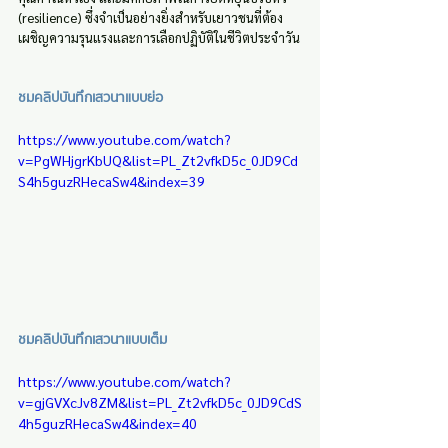
(resilience) ซึ่งจำเป็นอย่างยิ่งสำหรับเยาวชนที่ต้อง
เผชิญความรุนแรงและการเลือกปฏิบัติในชีวิตประจำวัน
ชมคลิปบันทึกเสวนาแบบย่อ
https://www.youtube.com/watch?
v=PgWHjgrKbUQ&list=PL_Zt2vfkD5c_0JD9Cd
S4h5guzRHecaSw4&index=39
ชมคลิปบันทึกเสวนาแบบเต็ม
https://www.youtube.com/watch?
v=gjGVXcJv8ZM&list=PL_Zt2vfkD5c_0JD9CdS
4h5guzRHecaSw4&index=40