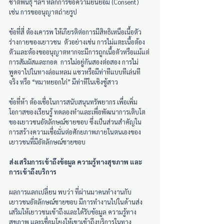
ชาติพันธุ์ ฯลฯ หลักการขอความยินยอม (Consent)  
เช่น การขออนุญาตถ่ายรูป
ข้อที่สี่ ต้องเคารพ ให้เกียรติต่อการมีสิทธิเหนือเนื้อตัว
ร่างกายของเยาวชน  ตัวอย่างเช่น การไม่แตะเนื้อต้อง
ตัวและต้องขออนุญาตหากจะมีการถูกเนื้อตัวหรือแม้แต่
การสัมผัสและกอด  การไม่อยู่กันสองต่อสอง การไม่
พูดจาไปในทางล่อแหลม แซวหรือมีท่าทีแบบทีเล่นที
จริง หรือ “หมาหยอกไก่” มีท่าทีในเชิงชู้สาว
ข้อที่ห้า ต้องเชื่อในการสนับสนุนทรัพยากร เพื่อเพิ่ม
โอกาสของเรียนรู้ ทดลองทำและเพื่อพัฒนาการเติบโต
ของเยาวชนอัตลักษณ์ชายขอบ ซึ่งเป็นส่วนสำคัญใน
การสร้างความเชื่อมั่นต่อศักยภาพภายในตนเองของ
เยาวชนที่มีอัตลักษณ์ชายขอบ
ส่งเสริมการเข้าถึงข้อมูล ความรู้ทางสุขภาพ และ
การเข้าถึงบริการ
ผลการแลกเปลี่ยน พบว่า ที่ผ่านมาคนทำงานกับ
เยาวชนอัตลักษณ์ชายขอบ มีการทำงานไปในด้านส่ง
เสริมให้เยาวชนเข้าถึงและได้รับข้อมูล ความรู้ทาง
สุขภาพ และเชื่อมโยงให้เขาเข้าถึงบริการในทาง