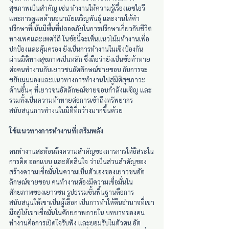
สุขภาพเป็นสำคัญ เช่น ทำงานให้ความรู้เรื่องเอชไอวี 
และการดูแลด้านอนามัยเจริญพันธุ์ และงานให้คำ
ปรึกษาที่เน้นมีพื้นที่ปลอดภัยในการปรึกษาเกี่ยวกับชีวิต
ทางเพศและเพศวิถี ในข้อนี้จะเห็นแนวโน้มทำงานเพื่อ
ปกป้องและคุ้มครอง ยังเป็นการทำงานในเชิงป้องกัน
ผ่านมิติทางสุขภาพเป็นหลัก ซึ่งถือว่ายังเป็นข้อท้าทาย
ต่อคนทำงานกับเยาวชนอัตลักษณ์ชายขอบ กับการจะ
ขยับมุมมองและแนวทางการทำงานไปสู่มิติสุขภาวะ
ด้านอื่นๆ ที่เยาวชนอัตลักษณ์ชายขอบกำลังเผชิญ และ
รวมทั้งเป็นความท้าทายต่อการเข้าถึงทรัพยากร
สนับสนุนการทำงนในมิติที่กว้างมากขึ้นด้วย
ใช้แนวทางการทำงานที่เสริมพลัง
คนทำงานสะท้อนถึงความสำคัญของการการให้อิสระใน
การคิด ออกแบบ และตัดสินใจ ว่าเป็นส่วนสำคัญของ
สร้างความเชื่อมั่นในความเป็นตัวเองของเยาวชนอัต
ลักษณ์ชายขอบ คนทำงานต้องมีความเชื่อมั่นใน
ศักยภาพของเยาวชน รูปธรรมขั้นพื้นฐานคือการ
สนับสนุนให้เขาเป็นผู้เลือก เป็นการทำให้คืนอำนาจที่เขา
มีอยู่ให้เขาเชื่อมั่นในศักยภาพภายใน บทบาทของคน
ทำงานคือการเปิดใจรับฟัง และยอมรับในตัวตน อัต