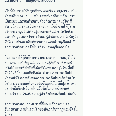
แต่เป็นความว่างที่อยู่ในหม้อดินนั้นเอง
ทริปนี้มีอาจารย์นัท จุลภัสสร พนมวัน ณ อยุธยา มาเป็น
ผู้ร่วมเดินทาง และแบ่งปันความรู้ทางศิลปะ วัฒนธรรม
เป็นระยะ และปิดท้ายทริปด้วยกิจกรรม “คืนสู่ใจ” ที่
สถาปนิกหนุ่ม คุณเป้ ภัคพล เจนพาณิชย์ ชวนให้ผู้ร่วม
ทริปวางข้อมูลที่ได้เรียนรู้ผ่านการเดินเที่ยวในวันนี้ลง 
แล้วกลับสู่ลมหายใจของตัวเอง รู้สึกถึงลมหายใจ รับรู้ถึง
หัวใจของตัวเอง กลับสู่ความว่าง และค่อยๆเชื่อมต่อกับ
ความรักหรือคนสำคัญในชีวิตที่ปรากฏขึ้นกลางใจ
กิจกรรมทำให้รู้สึกถึงพลังงานบางอย่าง บางคนรู้สึกถึง
ความหมายสำคัญในใจ หลายคนรู้สึกรักชาติ ศาสน์ 
กษัตริย์ และเข้าใจลึกซึ้งถึงหัวใจของพระผู้สร้างพื้นที่
ศักดิ์สิทธิ์นี้ บางคนคิดถึงพ่อแม่ บางคนอยากกลับไป
ทำงานให้ดี สถาปนิกบอกว่าอยากกลับไปสเก็ตช์รูป นัก
วิชาการอยากกลับไปแบ่งปันข้อมูลที่มีให้ดีที่สุด บางคน
บอกว่านึกถึงพ่อที่จากไปแล้วร้องไห้ หากน้ำตาแห่ง
ความรัก สายใยแห่งความรู้สึก ยังถักทอเชื่อมโยงถึงกัน
ความรักทรงอานุภาพอย่างนี้นี่เอง แล้ว “พระนคร
อันตรธาน” ภายในส่วนลึกของใจเราก็ปรากฏแจ่มชัดขึ้น
อีกครั้ง