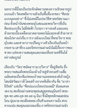
นอกจากที่นี่จะเป็นประจักษ์พยานของความรักหลายรูป
แบบแล้ว วัดเทพธิดารามยังเป็นพื้นที่แรกของ “ศิลปะ
แบบนอกอย่าง” ซึ่งไม่เคยมีในประวัติศาสตร์สยามมา
ก่อน ทั้งหน้าบันของพระอุโบสถและพระวิหารที่เป็น
ศิลปะแบบจีน ไม่มีช่อฟ้า ใบระกา หางหงส์ และแทน
ด้วยกระเบื้องเคลือบลวดลายดอกไม้และหงส์ ตัวอาคาร
ค่อนไปทางเก๋งจีน การวางผังแบบใหม่ ที่พระวิหาร พระ
อุโบสถ และศาลาการเปรียญวางตัวเรียงกันเป็นหน้า
กระดาน เสาทีกง และจิตรกรรมฝาผนังไม่มีเรื่องราวของ
ชาดก แต่คงความสมดุลและกลมกลืนตามคติจีนได้
อย่างสมบูรณ์
เทียบกับ “วัดราชนัดดารามวรวิหาร” ที่อยู่ติดกัน ซึ่ง
พระบาทสมเด็จพระนั่งเกล้าเจ้าอยู่หัวทรงสร้างเพื่อ
เฉลิมพระเกียรติแก่พระเจ้าหลานเธอพระองค์เจ้าหญิง
โสมนัสวัฒนาวดี โดยสร้างจากคติเดียวกัน คือ “มาตา
ธิปัตย์” แต่เป็น “ศิลปะแบบไทยประเพณี” อันหมดจด
งดงาม สะท้อนผ่านพระพุทธเสฏฐุตตมมุนินทร์ (พระ-
พุด-ทะ-เสด-ถุด-ตะ-มะ-มุ-นิน) ซึ่งมีพุทธลักษณะอ่อน
โยน นุ่มนวล ละเอียดลออ เป็นตัวแทนความนิ่ง สงบ 
ควบแน่น สมดุลและกลมกลืน ภาพจิตรกรรมฝาผนัง