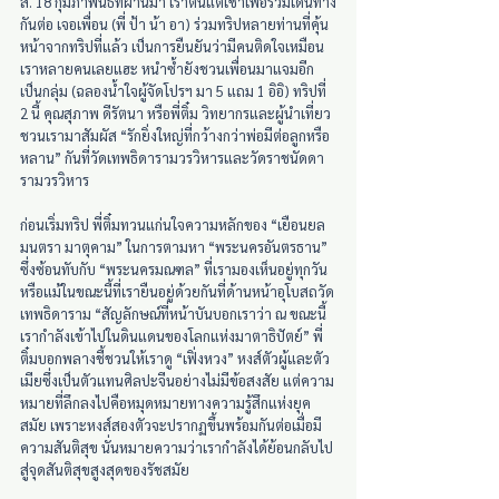
ส. 18 กุมภาพันธ์ที่ผ่านมา เราตื่นแต่เช้าเพื่อร่วมเดินทาง
กันต่อ เจอเพื่อน (พี่ ป้า น้า อา) ร่วมทริปหลายท่านที่คุ้น
หน้าจากทริปที่แล้ว เป็นการยืนยันว่ามีคนติดใจเหมือน
เราหลายคนเลยแฮะ หนำซ้ำยังชวนเพื่อนมาแจมอีก
เป็นกลุ่ม (ฉลองน้ำใจผู้จัดโปรฯ มา 5 แถม 1 อิอิ) ทริปที่ 
2 นี้ คุณสุภาพ ดีรัตนา หรือพี่ติ๋ม วิทยากรและผู้นำเที่ยว 
ชวนเรามาสัมผัส “รักยิ่งใหญ่ที่กว้างกว่าพ่อมีต่อลูกหรือ
หลาน” กันที่วัดเทพธิดารามวรวิหารและวัดราชนัดดา
รามวรวิหาร
ก่อนเริ่มทริป พี่ติ๋มทวนแก่นใจความหลักของ “เยือนยล 
มนตรา มาตุคาม” ในการตามหา “พระนครอันตรธาน” 
ซึ่งซ้อนทับกับ “พระนครมณฑล” ที่เรามองเห็นอยู่ทุกวัน 
หรือแม้ในขณะนี้ที่เรายืนอยู่ด้วยกันที่ด้านหน้าอุโบสถวัด
เทพธิดาราม “สัญลักษณ์ที่หน้าบันบอกเราว่า ณ ขณะนี้
เรากำลังเข้าไปในดินแดนของโลกแห่งมาตาธิปัตย์” พี่
ติ๋มบอกพลางชี้ชวนให้เราดู “เฟิ่งหวง” หงส์ตัวผู้และตัว
เมียซึ่งเป็นตัวแทนศิลปะจีนอย่างไม่มีข้อสงสัย แต่ความ
หมายที่ลึกลงไปคือหมุดหมายทางความรู้สึกแห่งยุค
สมัย เพราะหงส์สองตัวจะปรากฏขึ้นพร้อมกันต่อเมื่อมี
ความสันติสุข นั่นหมายความว่าเรากำลังได้ย้อนกลับไป
สู่จุดสันติสุขสูงสุดของรัชสมัย