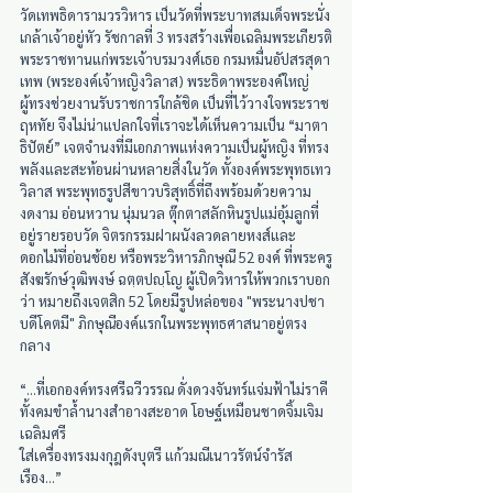
วัดเทพธิดารามวรวิหาร เป็นวัดที่พระบาทสมเด็จพระนั่ง
เกล้าเจ้าอยู่หัว รัชกาลที่ 3 ทรงสร้างเพื่อเฉลิมพระเกียรติ
พระราชทานแก่พระเจ้าบรมวงศ์เธอ กรมหมื่นอัปสรสุดา
เทพ (พระองค์เจ้าหญิงวิลาส) พระธิดาพระองค์ใหญ่ 
ผู้ทรงช่วยงานรับราชการใกล้ชิด เป็นที่ไว้วางใจพระราช
ฤหทัย จึงไม่น่าแปลกใจที่เราจะได้เห็นความเป็น “มาตา
ธิปัตย์” เจตจำนงที่มีเอกภาพแห่งความเป็นผู้หญิง ที่ทรง
พลังและสะท้อนผ่านหลายสิ่งในวัด ทั้งองค์พระพุทธเทว
วิลาส พระพุทธรูปสีขาวบริสุทธิ์ที่ถึงพร้อมด้วยความ
งดงาม อ่อนหวาน นุ่มนวล ตุ๊กตาสลักหินรูปแม่อุ้มลูกที่
อยู่รายรอบวัด จิตรกรรมฝาผนังลวดลายหงส์และ
ดอกไม้ที่อ่อนช้อย หรือพระวิหารภิกษุณี 52 องค์ ที่พระครู
สังฆรักษ์วุฒิพงษ์ ฉตฺตปญฺโญ ผู้เปิดวิหารให้พวกเราบอก
ว่า หมายถึงเจตสิก 52 โดยมีรูปหล่อของ "พระนางปชา
บดีโคตมี" ภิกษุณีองค์แรกในพระพุทธศาสนาอยู่ตรง
กลาง 
“...ที่เอกองค์ทรงศรีฉวีวรรณ ดั่งดวงจันทร์แจ่มฟ้าไม่ราคี
ทั้งคมขำล้ำนางสำอางสะอาด โอษฐ์เหมือนชาดจิ้มเจิม
เฉลิมศรี
ใส่เครื่องทรงมงกุฎดังบุตรี แก้วมณีเนาวรัตน์จำรัส
เรือง...” 