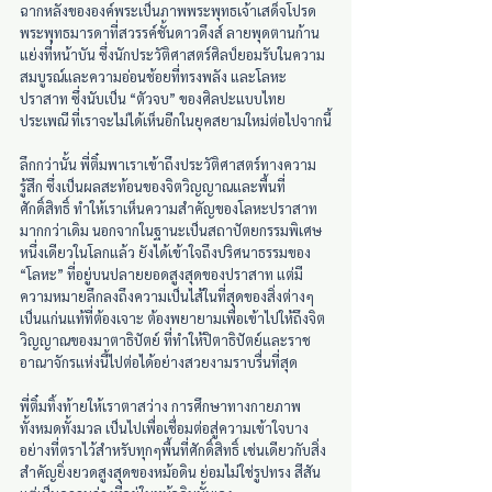
ฉากหลังขององค์พระเป็นภาพพระพุทธเจ้าเสด็จโปรด
พระพุทธมารดาที่สวรรค์ชั้นดาวดึงส์ ลายพุดตานก้าน
แย่งที่หน้าบัน ซึ่งนักประวัติศาสตร์ศิลป์ยอมรับในความ
สมบูรณ์และความอ่อนช้อยที่ทรงพลัง และโลหะ
ปราสาท ซึ่งนับเป็น “ตัวจบ” ของศิลปะแบบไทย
ประเพณี ที่เราจะไม่ได้เห็นอีกในยุคสยามใหม่ต่อไปจากนี้
ลึกกว่านั้น พี่ติ๋มพาเราเข้าถึงประวัติศาสตร์ทางความ
รู้สึก ซึ่งเป็นผลสะท้อนของจิตวิญญาณและพื้นที่
ศักดิ์สิทธิ์ ทำให้เราเห็นความสำคัญของโลหะปราสาท
มากกว่าเดิม นอกจากในฐานะเป็นสถาปัตยกรรมพิเศษ
หนึ่งเดียวในโลกแล้ว ยังได้เข้าใจถึงปริศนาธรรมของ 
“โลหะ” ที่อยู่บนปลายยอดสูงสุดของปราสาท แต่มี
ความหมายลึกลงถึงความเป็นไส้ในที่สุดของสิ่งต่างๆ
เป็นแก่นแท้ที่ต้องเจาะ ต้องพยายามเพื่อเข้าไปให้ถึงจิต
วิญญาณของมาตาธิปัตย์ ที่ทำให้ปิตาธิปัตย์และราช
อาณาจักรแห่งนี้ไปต่อได้อย่างสวยงามราบรื่นที่สุด
พี่ติ๋มทิ้งท้ายให้เราตาสว่าง การศึกษาทางกายภาพ
ทั้งหมดทั้งมวล เป็นไปเพื่อเชื่อมต่อสู่ความเข้าใจบาง
อย่างที่ตราไว้สำหรับทุกๆพื้นที่ศักดิ์สิทธิ์ เช่นเดียวกับสิ่ง
สำคัญยิ่งยวดสูงสุดของหม้อดิน ย่อมไม่ใช่รูปทรง สีสัน 