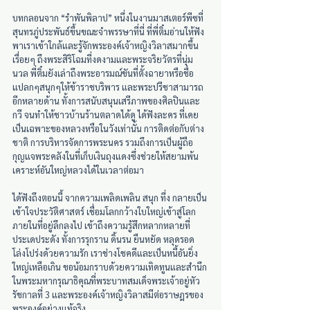
บทกลอนจาก “รำพันพิลาป” หนึ่งในงานมาสเตอร์พีซที่
สุนทรภู่ประพันธ์ขึ้นขณะจำพรรษาที่นี่ ที่พี่ติ๋มอ่านให้ฟัง 
พาเราเข้าใกล้และรู้จักพระองค์เจ้าหญิงวิลาสมากขึ้น
เรื่อยๆ ถึงพระสิริโฉมที่งดงามและพระจริยวัตรที่นุ่ม
นวล พี่ติ๋มยังเล่าถึงพระอารมณ์ขันที่ตั้งฉายาหรือชื่อ
แปลกๆสนุกๆให้ข้าราชบริพาร และพระปรีชาสามารถ
อีกหลายด้าน ทั้งการสนับสนุนเสรีภาพของศิลปินและ
กวี จนทำให้ชาวบ้านร้านตลาดได้ดู ได้ฟังละคร ที่เคย
เป็นเฉพาะของหลวงหรือในวังเท่านั้น การติดต่อกับต่าง
ชาติ การบริหารจัดการพระนคร รวมถึงการเป็นผู้ถือ
กุญแจพระคลังในที่เก็บเงินถุงแดงซึ่งช่วยให้สยามพ้น
เคราะห์อันใหญ่หลวงได้ในเวลาต่อมา
ได้ฟังถึงตอนนี้ จากความเพลิดเพลิน สนุก ทึ่ง กลายเป็น
เข้าใจประวัติศาสตร์ เชื่อมโลกกว้างใบใหญ่เข้าสู่โลก
ภายในที่อยู่ลึกลงไป เข้าถึงความรู้สึกหลากหลายที่
ประเดประดัง ทั้งการรุกราน ดิ้นรน ยืนหยัด หลุดรอด 
โล่งโปร่งด้วยความรัก เราช่างโชคดีและเป็นหนี้อันยิ่ง
ใหญ่เหลือเกิน ขอน้อมกราบด้วยความเทิดทูนและสำนึก
ในพระมหากรุณาธิคุณที่พระบาทสมเด็จพระเจ้าอยู่หัว
รัชกาลที่ 3 และพระองค์เจ้าหญิงวิลาสมีต่อราษฎรของ
พระองค์อย่างแท้จริง